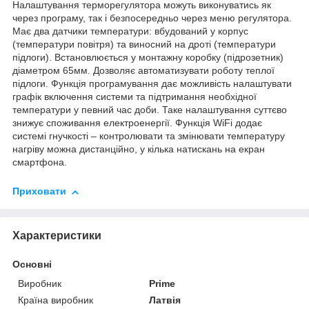
Налаштування терморегулятора можуть виконуватись як
через програму, так і безпосередньо через меню регулятора.
Має два датчики температури: вбудований у корпус
(температури повітря) та виносний на дроті (температури
підлоги). Встановлюється у монтажну коробку (підрозетник)
діаметром 65мм. Дозволяє автоматизувати роботу теплої
підлоги. Функція програмування дає можливість налаштувати
графік включення системи та підтримання необхідної
температури у певний час доби. Таке налаштування суттєво
знижує споживання електроенергії. Функція WiFi додає
системі гнучкості – контролювати та змінювати температуру
нагріву можна дистанційно, у кілька натискань на екран
смартфона.
Приховати
Характеристики
Основні
Виробник
Prime
Країна виробник
Латвія