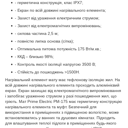
- герметична конструкція, клас IPX7;
- Екран по всій довжині нагрівального елемента;
- Захист від ураження електричним струмом;
- Захист від електромагнітних випромінювань;
- силова частина 2,5 м;
- повністю липка основа (сітка);
- Оптимальна питома потужність 175 Вт/м.кв.;
- ККД – близько 98%;
- Контроль якості ізоляції напругою 3500 В;
- Стійкість до пошкоджень >1500H.
Нагрівальний елемент мату має тефлонову ізоляцію жил. На
всій довжині нагрівального елемента проходить алюмінієвий
екран. Екран захищає від електромагнітного випромінювання
і запобігає ураженню струмом у разі пошкодження жил, що
гріють. Мат Prime Electric PM-175 має герметичну конструкцію
нагрівального елемента та муфт. Безпечний для
використання в приміщеннях з підвищеною вологістю, може
встановлюватись у ванних та душових кімнатах. Підходить
для влаштування теплої підлоги в приміщеннях будь-якого