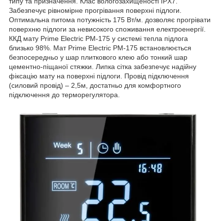
типу та призначення. Клас вологозахищеності IPX7.
Забезпечує рівномірне прогрівання поверхні підлоги.
Оптимальна питома потужність 175 Вт/м. дозволяє прогрівати
поверхню підлоги за невисокого споживання електроенергії.
ККД мату Prime Electric PM-175 у системі тепла підлога
близько 98%. Мат Prime Electric PM-175 встановлюється
безпосередньо у шар плиткового клею або тонкий шар
цементно-піщаної стяжки. Липка сітка забезпечує надійну
фіксацію мату на поверхні підлоги. Провід підключення
(силовий провід) – 2,5м, достатньо для комфортного
підключення до терморегулятора.