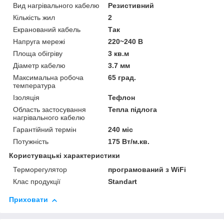
Вид нагрівального кабелю
Резистивний
Кількість жил
2
Екранований кабель
Так
Напруга мережі
220~240 В
Площа обігріву
3 кв.м
Діаметр кабелю
3.7 мм
Максимальна робоча
65 град.
температура
Ізоляція
Тефлон
Область застосування
Тепла підлога
нагрівального кабелю
Гарантійний термін
240 міс
Потужність
175 Вт/м.кв.
Користувацькі характеристики
Терморегулятор
програмований з WiFi
Клас продукції
Standart
Приховати