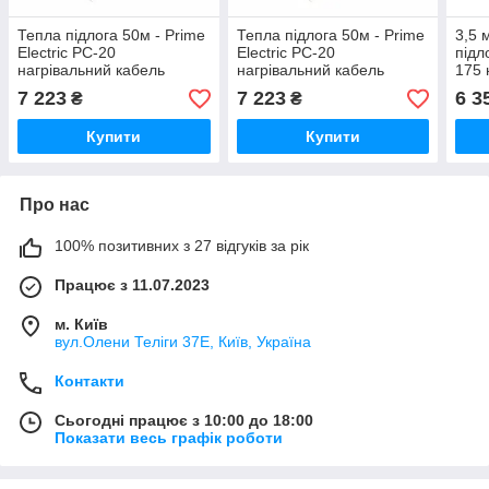
Тепла підлога 50м - Prime
Тепла підлога 50м - Prime
3,5 
Electric PC-20
Electric PC-20
підл
нагрівальний кабель
нагрівальний кабель
175 
1000W з програмованим
1000W з сенсорним
прог
7 223
7 223
6 3
₴
₴
WiFi терморегулятором
програмованим WiFi
терм
білим
терморегулятором
Купити
Купити
Про нас
100% позитивних з 27 відгуків за рік
Працює з 11.07.2023
м. Київ
вул.Олени Теліги 37Е, Київ, Україна
Контакти
Сьогодні працює з 10:00 до 18:00
Показати весь графік роботи