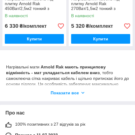
плитку Arnold Rak
плитку Arnold Rak
450Ват/2,5м2 тонкий з
270Ват/1,5м2 тонкий з
терморегулятором TWE02
терморегулятором TWE02
В наявності
В наявності
Wi-Fi
Wi-Fi
6 330
5 320
₴/комплект
₴/комплект
Купити
Купити
Нагрівальні мати
Arnold Rak мають принципову
відмінність - мат укладається кабелем вниз
, тобто
самоклеюча сітка накриває кабель і щільно притискає його до
основи підлоги. Ця особливість забезпечує максимально
якісне і рівномірне прилипання кабелю до основи підлоги і
Показати все
при цьому захищає нагрівальний кабель від механічних
пошкоджень при монтажі та укладанні плитки.
Нагрівальний кабель закріплений на сітці
спеціальним
Про нас
способом (пришитий),
це сприяє якнайкращому контакту
підлогового покриття (плитки) з основою.
100% позитивних з 27 відгуків за рік
Нагрівальні мати
Arnold Rak
призначені для монтажу в тонку
стяжку, плитковий клей або наливну підлогу. Забезпечує