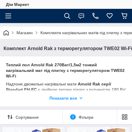
Дім Маркет
Магазин
Комплекти нагрівальних матів під плитку з те
Комплект Arnold Rak з терморегулятором TWE02 Wi-Fi
Теплий пол Arnold Rak 270Ват/1,5м2 тонкий
нагрівальний мат під плитку з терморегулятором TWE02
Wi-Fi
Надтонкі двожильні нагрівальні мати
Arnold Rak серії
Standart FH-EC
є лінійкою теплих підлог з потужністю 180 Вт/
м. кв. з ультратонким нагрівальним кабелем в діаметрі 2,8
Показати все
мм. закріпленим на липкій скловолоконній сітці. Внутрішня
ізоляція кабелю виконана з фторетиленпропилену (FEP)
(верхня межа робочої температури 204°C), що забезпечує
Сортування
0
Фільтри
максимальну міцність кабелю і захист від перегріву.
Німеччина - Німецька 100% якість! 20 Років Гарантії.