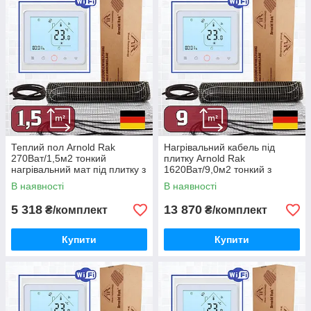
Теплий пол Arnold Rak
Нагрівальний кабель під
270Ват/1,5м2 тонкий
плитку Arnold Rak
нагрівальний мат під плитку з
1620Ват/9,0м2 тонкий з
терморегулятором TWE02
терморегулятором TWE02
В наявності
В наявності
Wi-Fi
5 318
13 870
₴/комплект
₴/комплект
Купити
Купити