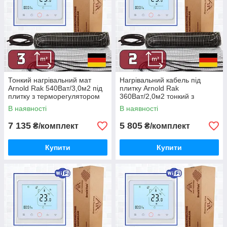
Тонкий нагрівальний мат
Нагрівальний кабель під
Arnold Rak 540Ват/3,0м2 під
плитку Arnold Rak
плитку з терморегулятором
360Ват/2,0м2 тонкий з
TWE02 Wi-Fi
терморегулятором TWE02
В наявності
В наявності
7 135
5 805
₴/комплект
₴/комплект
Купити
Купити