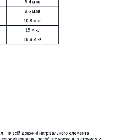
8,4 м.кв
9,6 м.кв
10,8 м.кв
15 м.кв
18,8 м.кв
ил. На всій довжині нагрівального елемента
 випромінювання і запобігає ураженню струмом у