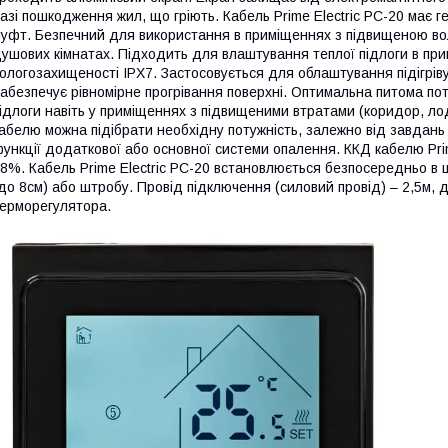
азі пошкодження жил, що гріють. Кабель Prime Electric PC-20 має 
уфт. Безпечний для використання в приміщеннях з підвищеною во
ушових кімнатах. Підходить для влаштування теплої підлоги в при
ологозахищеності IPX7. Застосовується для облаштування підігріву пі
абезпечує рівномірне прогрівання поверхні. Оптимальна питома пот
ідлоги навіть у приміщеннях з підвищеними втратами (коридор, лодж
абелю можна підібрати необхідну потужність, залежно від завдан
ункції додаткової або основної системи опалення. ККД кабелю Prime
8%. Кабель Prime Electric PC-20 встановлюється безпосередньо в
до 8см) або штробу. Провід підключення (силовий провід) – 2,5м,
ерморегулятора.