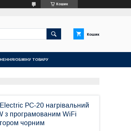
Кошик
Кошик
НЕННЯ/ОБМІНУ ТОВАРУ
 Electric PC-20 нагрівальний
W з програмованим WiFi
тором чорним