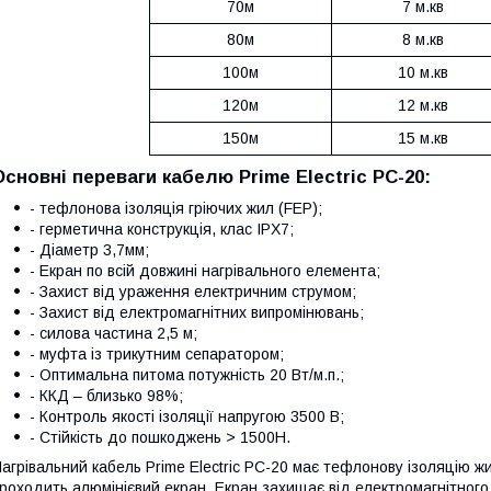
70м
7 м.кв
80м
8 м.кв
100м
10 м.кв
120м
12 м.кв
150м
15 м.кв
Основні переваги кабелю Prime Electric PC-20:
- тефлонова ізоляція гріючих жил (FEP);
- герметична конструкція, клас IPX7;
- Діаметр 3,7мм;
- Екран по всій довжині нагрівального елемента;
- Захист від ураження електричним струмом;
- Захист від електромагнітних випромінювань;
- силова частина 2,5 м;
- муфта із трикутним сепаратором;
- Оптимальна питома потужність 20 Вт/м.п.;
- ККД – близько 98%;
- Контроль якості ізоляції напругою 3500 В;
- Стійкість до пошкоджень > 1500H.
агрівальний кабель Prime Electric PC-20 має тефлонову ізоляцію ж
роходить алюмінієвий екран. Екран захищає від електромагнітного