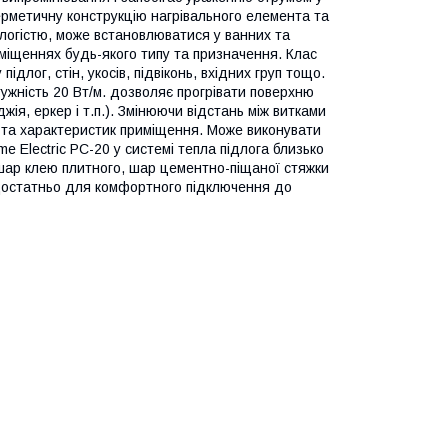
герметичну конструкцію нагрівального елемента та
логістю, може встановлюватися у ванних та
міщеннях будь-якого типу та призначення. Клас
длог, стін, укосів, підвіконь, вхідних груп тощо.
ужність 20 Вт/м. дозволяє прогрівати поверхню
ія, еркер і т.п.). Змінюючи відстань між витками
ь та характеристик приміщення. Може виконувати
 Electric PC-20 у системі тепла підлога близько
 шар клею плитного, шар цементно-піщаної стяжки
 достатньо для комфортного підключення до