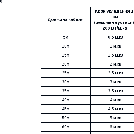
20
Крок укладання 1
см
Довжина кабеля
(рекомендується)
200 Вт/м.кв
5м
0,5 м.кв
10м
1 м.кв
15м
1,5 м.кв
20м
2 м.кв
25м
2,5 м.кв
30м
3 м.кв
35м
3,5 м.кв
40м
4 м.кв
45м
4,5 м.кв
50м
5 м.кв
60м
6 м.кв