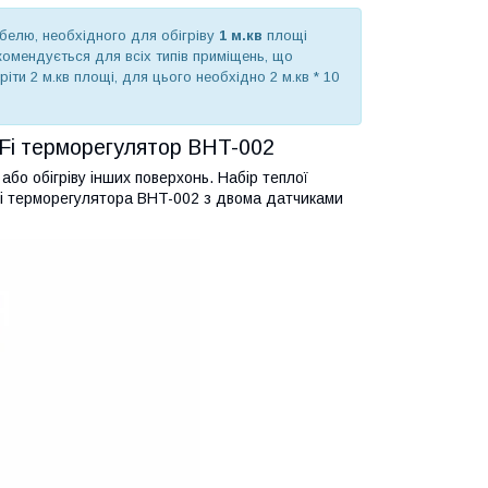
абелю, необхідного для обігріву
1 м.кв
площі
комендується для всіх типів приміщень, що
іти 2 м.кв площі, для цього необхідно 2 м.кв * 10
WiFi терморегулятор BHT-002
бо обігріву інших поверхонь. Набір теплої
iFi терморегулятора BHT-002 з двома датчиками