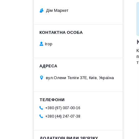
Дім Маркет
Ігор
К
п
т
вул.Олени Теліги 37Е, Київ, Україна
+380 (97) 007-00-16
+380 (44) 247-07-38