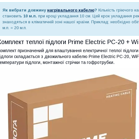
Як вибрати довжину
нагрівального кабелю
?
Кількість гріючого к
становить
10 м.п.
при кроці укладання 10 см. Цей крок укладання ре
знаходяться в кліматичній зоні нашої країни. Приклад: необхідно обігр
м.п. = 20 м.п.
Комплект теплої підлоги Prime Electric PC-20 + 
омплект призначений для влаштування електричної теплої підлоги а
ідлоги складається з двожильного кабелю Prime Electric PC-20, W
емператури підлоги, монтажної стрічки та гофротрубки.