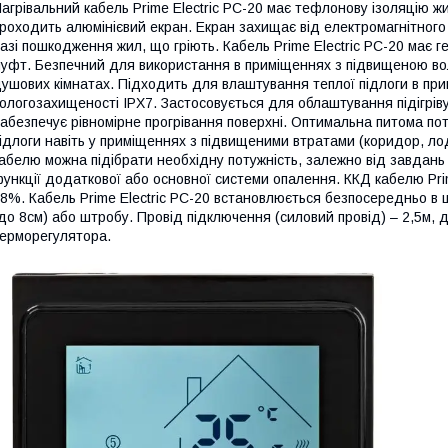
агрівальний кабель Prime Electric PC-20 має тефлонову ізоляцію ж
роходить алюмінієвий екран. Екран захищає від електромагнітного
азі пошкодження жил, що гріють. Кабель Prime Electric PC-20 має 
уфт. Безпечний для використання в приміщеннях з підвищеною во
ушових кімнатах. Підходить для влаштування теплої підлоги в при
ологозахищеності IPX7. Застосовується для облаштування підігріву пі
абезпечує рівномірне прогрівання поверхні. Оптимальна питома пот
ідлоги навіть у приміщеннях з підвищеними втратами (коридор, лодж
абелю можна підібрати необхідну потужність, залежно від завдан
ункції додаткової або основної системи опалення. ККД кабелю Prime
8%. Кабель Prime Electric PC-20 встановлюється безпосередньо в
до 8см) або штробу. Провід підключення (силовий провід) – 2,5м,
ерморегулятора.