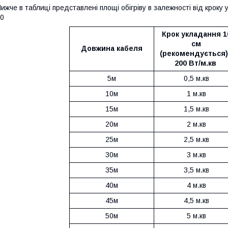
ижче в таблиці представлені площі обігріву в залежності від кроку 
20
Крок укладання 1
см
Довжина кабеля
(рекомендується)
200 Вт/м.кв
5м
0,5 м.кв
10м
1 м.кв
15м
1,5 м.кв
20м
2 м.кв
25м
2,5 м.кв
30м
3 м.кв
35м
3,5 м.кв
40м
4 м.кв
45м
4,5 м.кв
50м
5 м.кв