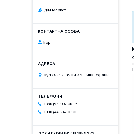
Дім Маркет
Ігор
К
п
т
вул.Олени Теліги 37Е, Київ, Україна
+380 (97) 007-00-16
+380 (44) 247-07-38