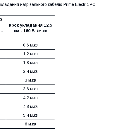
укладання нагрівального кабелю Prime Electric PC-
0
Крок укладання 12,5
 -
см - 160 Вт/м.кв
0,6 м.кв
1,2 м.кв
1,8 м.кв
2,4 м.кв
3 м.кв
3,6 м.кв
4,2 м.кв
4,8 м.кв
5,4 м.кв
6 м.кв