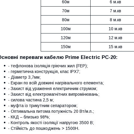
60м
6 м.кв
70м
7 м.кв
80м
8 м.кв
100м
10 м.кв
120м
12 м.кв
150м
15 м.кв
Основні переваги кабелю Prime Electric PC-20:
- тефлонова ізоляція гріючих жил (FEP);
- герметична конструкція, клас IPX7;
- Діаметр 3,7мм;
- Екран по всій довжині нагрівального елемента;
- Захист від ураження електричним струмом;
- Захист від електромагнітних випромінювань;
- силова частина 2,5 м;
- муфта із трикутним сепаратором;
- Оптимальна питома потужність 20 Вт/м.п.;
- ККД – близько 98%;
- Контроль якості ізоляції напругою 3500 В;
- Стійкість до пошкоджень > 1500H.