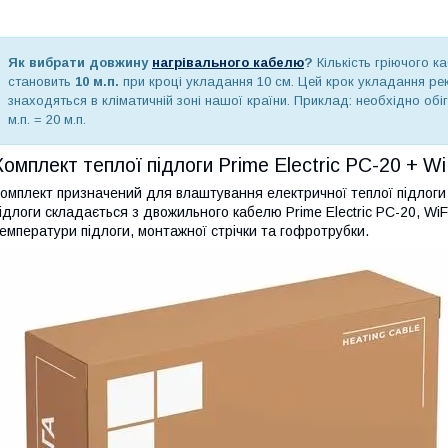
Як вибрати довжину
нагрівального кабелю
?
Кількість гріючого к
становить
10 м.п.
при кроці укладання 10 см. Цей крок укладання ре
знаходяться в кліматичній зоні нашої країни. Приклад: необхідно обігр
м.п. = 20 м.п.
Комплект теплої підлоги Prime Electric PC-20 + 
омплект призначений для влаштування електричної теплої підлоги а
ідлоги складається з двожильного кабелю Prime Electric PC-20, W
емператури підлоги, монтажної стрічки та гофротрубки.