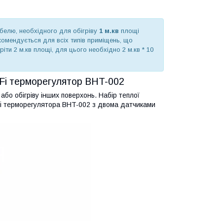
абелю, необхідного для обігріву
1 м.кв
площі
комендується для всіх типів приміщень, що
іти 2 м.кв площі, для цього необхідно 2 м.кв * 10
WiFi терморегулятор BHT-002
бо обігріву інших поверхонь. Набір теплої
iFi терморегулятора BHT-002 з двома датчиками