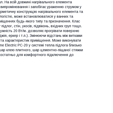
ил. На всій довжині нагрівального елемента
 випромінювання і запобігає ураженню струмом у
герметичну конструкцію нагрівального елемента та
логістю, може встановлюватися у ванних та
міщеннях будь-якого типу та призначення. Клас
длог, стін, укосів, підвіконь, вхідних груп тощо.
ужність 20 Вт/м. дозволяє прогрівати поверхню
ія, еркер і т.п.). Змінюючи відстань між витками
ь та характеристик приміщення. Може виконувати
 Electric PC-20 у системі тепла підлога близько
 шар клею плитного, шар цементно-піщаної стяжки
 достатньо для комфортного підключення до