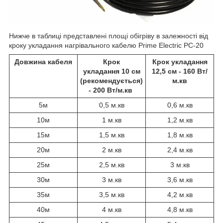
Нижче в таблиці представлені площі обігріву в залежності від
кроку укладання нагрівального кабелю Prime Electric PC-20
Довжина кабеля
Крок
Крок укладання
укладання 10 см
12,5 см - 160 Вт/
(рекомендується)
м.кв
- 200 Вт/м.кв
5м
0,5 м.кв
0,6 м.кв
10м
1 м.кв
1,2 м.кв
15м
1,5 м.кв
1,8 м.кв
20м
2 м.кв
2,4 м.кв
25м
2,5 м.кв
3 м.кв
30м
3 м.кв
3,6 м.кв
35м
3,5 м.кв
4,2 м.кв
40м
4 м.кв
4,8 м.кв