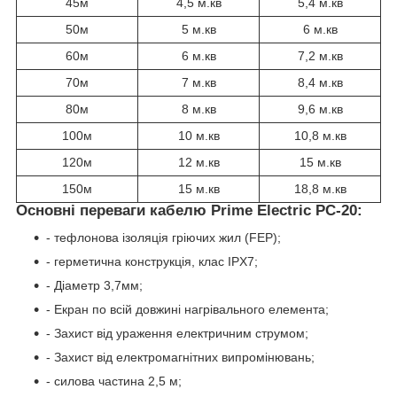
45м
4,5 м.кв
5,4 м.кв
50м
5 м.кв
6 м.кв
60м
6 м.кв
7,2 м.кв
70м
7 м.кв
8,4 м.кв
80м
8 м.кв
9,6 м.кв
100м
10 м.кв
10,8 м.кв
120м
12 м.кв
15 м.кв
150м
15 м.кв
18,8 м.кв
Основні переваги кабелю Prime Electric PC-20:
- тефлонова ізоляція гріючих жил (FEP);
- герметична конструкція, клас IPX7;
- Діаметр 3,7мм;
- Екран по всій довжині нагрівального елемента;
- Захист від ураження електричним струмом;
- Захист від електромагнітних випромінювань;
- силова частина 2,5 м;