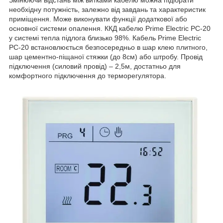
Змінюючи відстань між витками кабелю можна підібрати
необхідну потужність, залежно від завдань та характеристик
приміщення. Може виконувати функції додаткової або
основної системи опалення. ККД кабелю Prime Electric PC-20
у системі тепла підлога близько 98%. Кабель Prime Electric
PC-20 встановлюється безпосередньо в шар клею плитного,
шар цементно-піщаної стяжки (до 8см) або штробу. Провід
підключення (силовий провід) – 2,5м, достатньо для
комфортного підключення до терморегулятора.