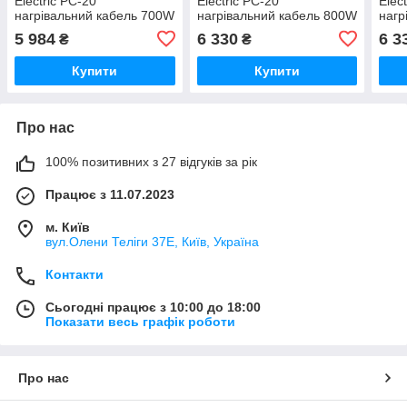
Electric PC-20
Electric PC-20
Elec
нагрівальний кабель 700W
нагрівальний кабель 800W
нагр
з сенсорним
з сенсорним
з пр
5 984
6 330
6 3
₴
₴
програмованим WiFi
програмованим WiFi
терм
терморегулятором білим
терморегулятором білим
Купити
Купити
Про нас
100% позитивних з 27 відгуків за рік
Працює з 11.07.2023
м. Київ
вул.Олени Теліги 37Е, Київ, Україна
Контакти
Сьогодні працює з 10:00 до 18:00
Показати весь графік роботи
Про нас