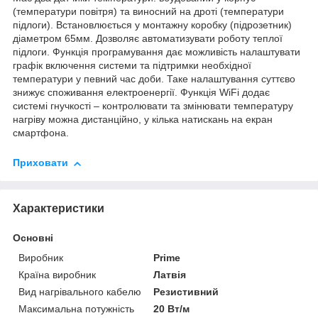
(температури повітря) та виносний на дроті (температури
підлоги). Встановлюється у монтажну коробку (підрозетник)
діаметром 65мм. Дозволяє автоматизувати роботу теплої
підлоги. Функція програмування дає можливість налаштувати
графік включення системи та підтримки необхідної
температури у певний час доби. Таке налаштування суттєво
знижує споживання електроенергії. Функція WiFi додає
системі гнучкості – контролювати та змінювати температуру
нагріву можна дистанційно, у кілька натискань на екран
смартфона.
Приховати
Характеристики
Основні
Виробник
Prime
Країна виробник
Латвія
Вид нагрівального кабелю
Резистивний
Максимальна потужність
20 Вт/м