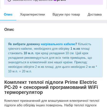
Опис
Характеристики
Відгуки про товар
Доставка
Опис
Як вибрати довжину
нагрівального кабелю
?
Кількість
гріючого кабелю, необхідного для обігріву
1 м.кв
площі
становить
10 м.п.
при кроці укладання 10 см. Цей крок
укладання рекомендується для всіх типів приміщень, що
знаходяться в кліматичній зоні нашої країни. Приклад:
необхідно обігріти 2 м.кв площі, для цього необхідно 2 м.кв *
10 м.п. = 20 м.п.
Комплект теплої підлоги Prime Electric
PC-20 + сенсорний програмований WiFi
терморегулятор
Комплект призначений для влаштування електричної теплої
підлоги або обігріву інших поверхонь. Набір теплої підлоги