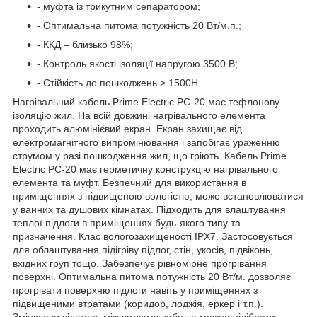
- муфта із трикутним сепаратором;
- Оптимальна питома потужність 20 Вт/м.п.;
- ККД – близько 98%;
- Контроль якості ізоляції напругою 3500 В;
- Стійкість до пошкоджень > 1500H.
Нагрівальний кабель Prime Electric PC-20 має тефлонову
ізоляцію жил. На всій довжині нагрівального елемента
проходить алюмінієвий екран. Екран захищає від
електромагнітного випромінювання і запобігає ураженню
струмом у разі пошкодження жил, що гріють. Кабель Prime
Electric PC-20 має герметичну конструкцію нагрівального
елемента та муфт. Безпечний для використання в
приміщеннях з підвищеною вологістю, може встановлюватися
у ванних та душових кімнатах. Підходить для влаштування
теплої підлоги в приміщеннях будь-якого типу та
призначення. Клас вологозахищеності IPX7. Застосовується
для облаштування підігріву підлог, стін, укосів, підвіконь,
вхідних груп тощо. Забезпечує рівномірне прогрівання
поверхні. Оптимальна питома потужність 20 Вт/м. дозволяє
прогрівати поверхню підлоги навіть у приміщеннях з
підвищеними втратами (коридор, лоджія, еркер і т.п.).