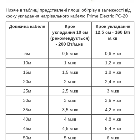
Нижче в таблиці представлені площі обігріву в залежності від
кроку укладання нагрівального кабелю Prime Electric PC-20
Довжина кабеля
Крок
Крок укладання
укладання 10 см
12,5 см - 160 Вт/
(рекомендується)
м.кв
- 200 Вт/м.кв
5м
0,5 м.кв
0,6 м.кв
10м
1 м.кв
1,2 м.кв
15м
1,5 м.кв
1,8 м.кв
20м
2 м.кв
2,4 м.кв
25м
2,5 м.кв
3 м.кв
30м
3 м.кв
3,6 м.кв
35м
3,5 м.кв
4,2 м.кв
40м
4 м.кв
4,8 м.кв
45м
4,5 м.кв
5,4 м.кв
50м
5 м.кв
6 м.кв