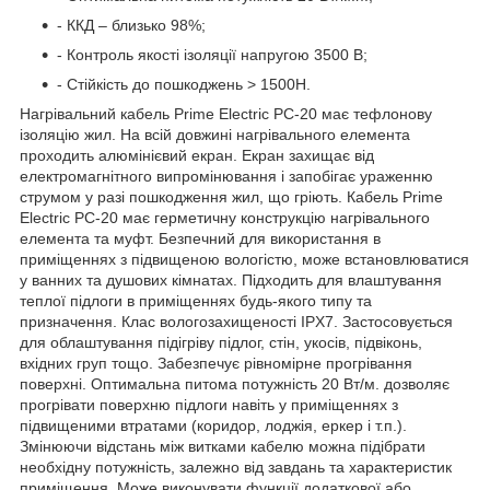
- ККД – близько 98%;
- Контроль якості ізоляції напругою 3500 В;
- Стійкість до пошкоджень > 1500H.
Нагрівальний кабель Prime Electric PC-20 має тефлонову
ізоляцію жил. На всій довжині нагрівального елемента
проходить алюмінієвий екран. Екран захищає від
електромагнітного випромінювання і запобігає ураженню
струмом у разі пошкодження жил, що гріють. Кабель Prime
Electric PC-20 має герметичну конструкцію нагрівального
елемента та муфт. Безпечний для використання в
приміщеннях з підвищеною вологістю, може встановлюватися
у ванних та душових кімнатах. Підходить для влаштування
теплої підлоги в приміщеннях будь-якого типу та
призначення. Клас вологозахищеності IPX7. Застосовується
для облаштування підігріву підлог, стін, укосів, підвіконь,
вхідних груп тощо. Забезпечує рівномірне прогрівання
поверхні. Оптимальна питома потужність 20 Вт/м. дозволяє
прогрівати поверхню підлоги навіть у приміщеннях з
підвищеними втратами (коридор, лоджія, еркер і т.п.).
Змінюючи відстань між витками кабелю можна підібрати
необхідну потужність, залежно від завдань та характеристик
приміщення. Може виконувати функції додаткової або