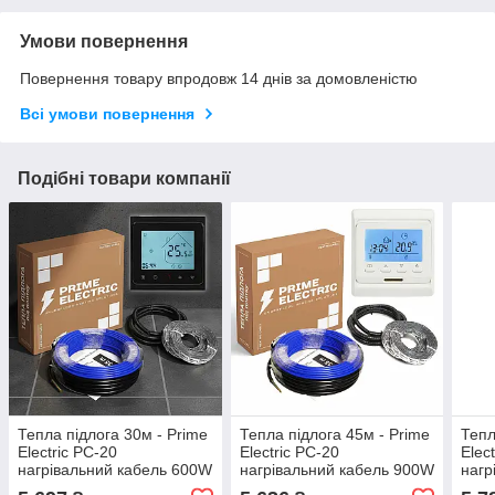
Умови повернення
Повернення товару впродовж 14 днів за домовленістю
Всі умови повернення
Подібні товари компанії
Тепла підлога 30м - Prime
Тепла підлога 45м - Prime
Тепл
Electric PC-20
Electric PC-20
Elec
нагрівальний кабель 600W
нагрівальний кабель 900W
нагр
з програмованим WiFi
з програмованим
120