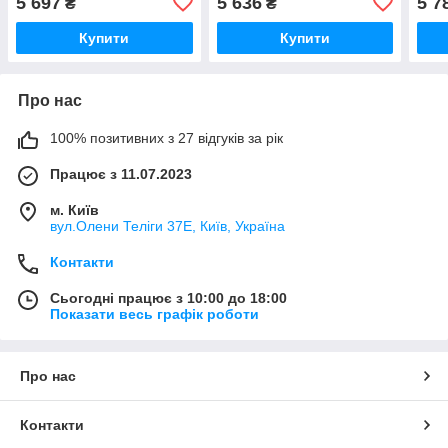
5 697
5 636
5 7
₴
₴
терморегулятором
терморегулятором білим
терм
чорним
Купити
Купити
Про нас
100% позитивних з 27 відгуків за рік
Працює з 11.07.2023
м. Київ
вул.Олени Теліги 37Е, Київ, Україна
Контакти
Сьогодні працює з 10:00 до 18:00
Показати весь графік роботи
Про нас
Контакти