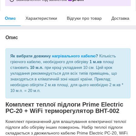
Опис
Характеристики
Відгуки про товар
Доставка
Опис
Як вибрати довжину
нагрівального кабелю
?
Кількість
гріючого кабелю, необхідного для обігріву
1 м.кв
площі
становить
10 м.п.
при кроці укладання 10 см. Цей крок
укладання рекомендується для всіх типів приміщень, що
знаходяться в кліматичній зоні нашої країни. Приклад:
необхідно обігріти 2 м.кв площі, для цього необхідно 2 м.кв *
10 м.п. = 20 м.п.
Комплект теплої підлоги Prime Electric
PC-20 + WiFi терморегулятор BHT-002
Комплект призначений для влаштування електричної теплої
підлоги або обігріву інших поверхонь. Набір теплої підлоги
складається з двожильного кабелю Prime Electric PC-20, WiFi