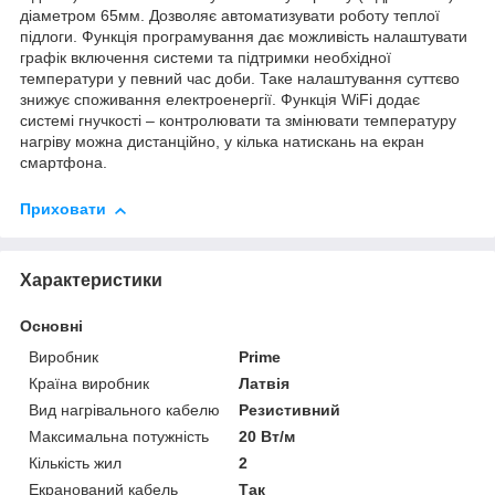
діаметром 65мм. Дозволяє автоматизувати роботу теплої
підлоги. Функція програмування дає можливість налаштувати
графік включення системи та підтримки необхідної
температури у певний час доби. Таке налаштування суттєво
знижує споживання електроенергії. Функція WiFi додає
системі гнучкості – контролювати та змінювати температуру
нагріву можна дистанційно, у кілька натискань на екран
смартфона.
Приховати
Характеристики
Основні
Виробник
Prime
Країна виробник
Латвія
Вид нагрівального кабелю
Резистивний
Максимальна потужність
20 Вт/м
Кількість жил
2
Екранований кабель
Так