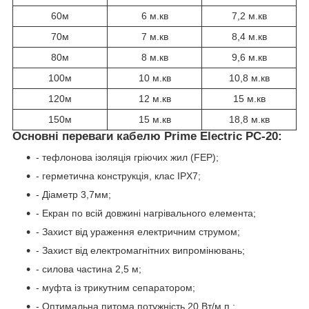
60м
6 м.кв
7,2 м.кв
70м
7 м.кв
8,4 м.кв
80м
8 м.кв
9,6 м.кв
100м
10 м.кв
10,8 м.кв
120м
12 м.кв
15 м.кв
150м
15 м.кв
18,8 м.кв
Основні переваги кабелю Prime Electric PC-20:
- тефлонова ізоляція гріючих жил (FEP);
- герметична конструкція, клас IPX7;
- Діаметр 3,7мм;
- Екран по всій довжині нагрівального елемента;
- Захист від ураження електричним струмом;
- Захист від електромагнітних випромінювань;
- силова частина 2,5 м;
- муфта із трикутним сепаратором;
- Оптимальна питома потужність 20 Вт/м.п.;