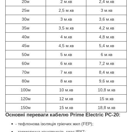
20м
2 м.кв
2,4 м.кв
25м
2,5 м.кв
3 м.кв
30м
3 м.кв
3,6 м.кв
35м
3,5 м.кв
4,2 м.кв
40м
4 м.кв
4,8 м.кв
45м
4,5 м.кв
5,4 м.кв
50м
5 м.кв
6 м.кв
60м
6 м.кв
7,2 м.кв
70м
7 м.кв
8,4 м.кв
80м
8 м.кв
9,6 м.кв
100м
10 м.кв
10,8 м.кв
120м
12 м.кв
15 м.кв
150м
15 м.кв
18,8 м.кв
Основні переваги кабелю Prime Electric PC-20:
- тефлонова ізоляція гріючих жил (FEP);
- герметична конструкція, клас IPX7;