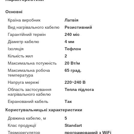
Основні
Країна виробник
Латвія
Вид нагрівального кабелю
Резистивний
Гарантійний термін
240 міс
Діаметр кабелю
4 мм
Ізоляція
Тефлон
Кількість жил
2
Максимальна потужність
20 Вт/м
Максимальна робоча
65 град.
температура
Напруга мережі
220~240 В
Область застосування
Тепла підлога
нагрівального кабелю
Екранований кабель
Так
Користувальницькі характеристики
Довжина кабелю, м
5
Клас продукції
Standart
Терморегулятор
програмований з WiFi