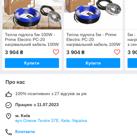
Тепла підлога 5м 100W -
Тепла підлога 5м - Prime
5м -
Prime Electric PC-20
Electric PC-20
нагр
нагрівальний кабель 100W
нагрівальний кабель 100W
з се
з сенсорним
з програмованим WiFi
прог
3 904
3 904
3 9
₴
₴
програмованим WiFi
терморегулятором
тер
терморегулятором
чорним
чор
Купити
Купити
чорним
Про нас
100% позитивних з 27 відгуків за рік
Працює з 11.07.2023
м. Київ
вул.Олени Теліги 37Е, Київ, Україна
Контакти