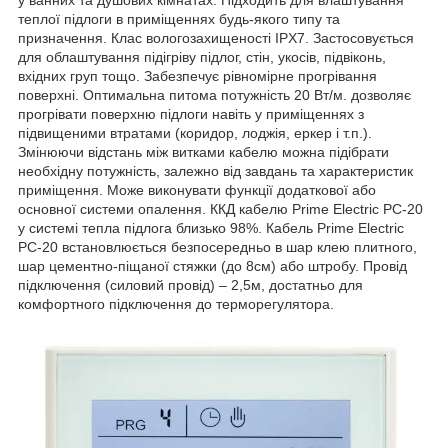
у ванних та душових кімнатах. Підходить для влаштування
теплої підлоги в приміщеннях будь-якого типу та
призначення. Клас вологозахищеності IPX7. Застосовується
для облаштування підігріву підлог, стін, укосів, підвіконь,
вхідних груп тощо. Забезпечує рівномірне прогрівання
поверхні. Оптимальна питома потужність 20 Вт/м. дозволяє
прогрівати поверхню підлоги навіть у приміщеннях з
підвищеними втратами (коридор, лоджія, еркер і т.п.).
Змінюючи відстань між витками кабелю можна підібрати
необхідну потужність, залежно від завдань та характеристик
приміщення. Може виконувати функції додаткової або
основної системи опалення. ККД кабелю Prime Electric PC-20
у системі тепла підлога близько 98%. Кабель Prime Electric
PC-20 встановлюється безпосередньо в шар клею плитного,
шар цементно-піщаної стяжки (до 8см) або штробу. Провід
підключення (силовий провід) – 2,5м, достатньо для
комфортного підключення до терморегулятора.