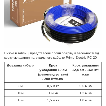
Нижче в таблиці представлені площі обігріву в залежності від
кроку укладання нагрівального кабелю Prime Electric PC-20
Довжина кабеля
Крок
Крок укладання
укладання 10 см
12,5 см - 160 Вт/
(рекомендується)
м.кв
- 200 Вт/м.кв
5м
0,5 м.кв
0,6 м.кв
10м
1 м.кв
1,2 м.кв
15м
1,5 м.кв
1,8 м.кв