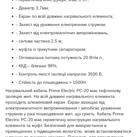
- Діаметр 3,7мм;
- Екран по всій довжині нагрівального елемента;
- Захист від ураження електричним струмом;
- Захист від електромагнітних випромінювань;
- силова частина 2,5 м;
- муфта із трикутним сепаратором;
- Оптимальна питома потужність 20 Вт/м.п.;
- ККД – близько 98%;
- Контроль якості ізоляції напругою 3500 В;
- Стійкість до пошкоджень > 1500H.
Нагрівальний кабель Prime Electric PC-20 має тефлонову
ізоляцію жил. На всій довжині нагрівального елемента
проходить алюмінієвий екран. Екран захищає від
електромагнітного випромінювання і запобігає ураженню
струмом у разі пошкодження жил, що гріють. Кабель Prime
Electric PC-20 має герметичну конструкцію нагрівального
елемента та муфт. Безпечний для використання в
приміщеннях з підвищеною вологістю, може встановлюватися