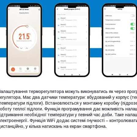
алаштування терморегулятора можуть виконуватись як через прогр
егулятора. Має два датчики температури: вбудований у корпус (те
температури підлоги). Встановлюється у монтажну коробку (підро
оботу теплої підлоги. Функція програмування дає можливість нала
ідтримання необхідної температури у певний час доби. Таке нала
лектроенергії. Функція WiFi додає системі гнучкості – контролюва
истанційно, у кілька натискань на екран смартфона.