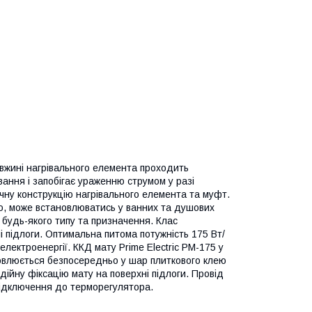
овжині нагрівального елемента проходить
ання і запобігає ураженню струмом у разі
ичну конструкцію нагрівального елемента та муфт.
ю, може встановлюватись у ванних та душових
 будь-якого типу та призначення. Клас
і підлоги. Оптимальна питома потужність 175 Вт/
лектроенергії. ККД мату Prime Electric PM-175 у
ановлюється безпосередньо у шар плиткового клею
дійну фіксацію мату на поверхні підлоги. Провід
підключення до терморегулятора.