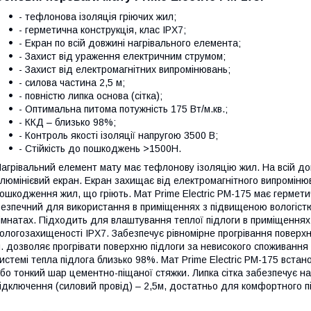
- тефлонова ізоляція гріючих жил;
- герметична конструкція, клас IPX7;
- Екран по всій довжині нагрівального елемента;
- Захист від ураження електричним струмом;
- Захист від електромагнітних випромінювань;
- силова частина 2,5 м;
- повністю липка основа (сітка);
- Оптимальна питома потужність 175 Вт/м.кв.;
- ККД – близько 98%;
- Контроль якості ізоляції напругою 3500 В;
- Стійкість до пошкоджень >1500H.
агрівальний елемент мату має тефлонову ізоляцію жил. На всій д
люмінієвий екран. Екран захищає від електромагнітного випромінюв
ошкодження жил, що гріють. Мат Prime Electric PM-175 має гермет
езпечний для використання в приміщеннях з підвищеною вологіст
імнатах. Підходить для влаштування теплої підлоги в приміщеннях
ологозахищеності IPX7. Забезпечує рівномірне прогрівання поверхн
. дозволяє прогрівати поверхню підлоги за невисокого споживання е
истемі тепла підлога близько 98%. Мат Prime Electric PM-175 вст
бо тонкий шар цементно-піщаної стяжки. Липка сітка забезпечує на
ідключення (силовий провід) – 2,5м, достатньо для комфортного 