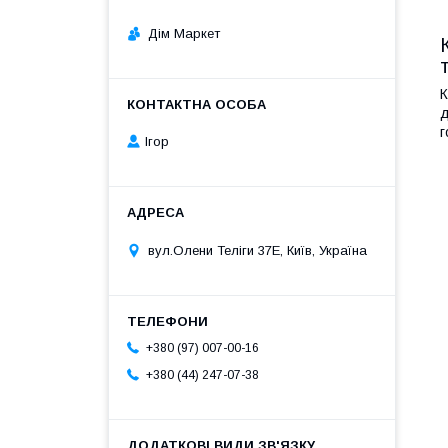
Дім Маркет
К
д
г
Ігор
вул.Олени Теліги 37Е, Київ, Україна
+380 (97) 007-00-16
+380 (44) 247-07-38