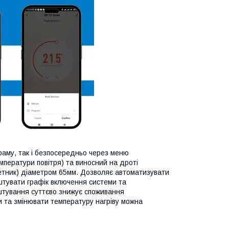
аму, так і безпосередньо через меню
мператури повітря) та виносний на дроті
зетник) діаметром 65мм. Дозволяє автоматизувати
штувати графік включення системи та
штування суттєво знижує споживання
ти та змінювати температуру нагріву можна