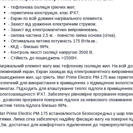
- тефлонова ізоляція гріючих жил;
- герметична конструкція, клас IPX7;
- Екран по всій довжині нагрівального елемента;
- Захист від ураження електричним струмом;
- Захист від електромагнітних випромінювань;
- силова частина 2,5 м; - повністю липка основа (сітка);
- Оптимальна питома потужність 175 Вт/м.кв.;
- ККД – близько 98%;
- Контроль якості ізоляції напругою 3500 В;
- Стійкість до пошкоджень >1500H.
агрівальний елемент мату має тефлонову ізоляцію жил. На всій д
люмінієвий екран. Екран захищає від електромагнітного випромінюв
ошкодження жил, що гріють. Мат Prime Electric PM-175 має гермет
езпечний для використання в приміщеннях з підвищеною вологіст
імнатах. Підходить для влаштування теплої підлоги в приміщеннях
ологозахищеності IPX7. Забезпечує рівномірне прогрівання поверхн
. дозволяє прогрівати поверхню підлоги за невисокого споживання е
истемі тепла підлога близько 98%.
ат Prime Electric PM-175 встановлюється безпосередньо у шар пл
тяжки. Липка сітка забезпечує надійну фіксацію мату на поверхні п
,5м, достатньо для комфортного підключення до терморегулятора