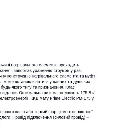
овжині нагрівального елемента проходить
ання і запобігає ураженню струмом у разі
ичну конструкцію нагрівального елемента та муфт.
ю, може встановлюватись у ванних та душових
 будь-якого типу та призначення. Клас
і підлоги. Оптимальна питома потужність 175 Вт/
лектроенергії. ККД мату Prime Electric PM-175 у
иткового клею або тонкий шар цементно-піщаної
ідлоги. Провід підключення (силовий провід) –
.