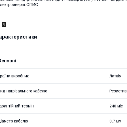
лектроенергії.ОПИС
арактеристики
Основні
раїна виробник
Латвія
ид нагрівального кабелю
Резистив
арантійний термін
240 міс
іаметр кабелю
3.7 мм