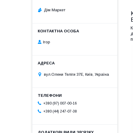
Дім Маркет
К
д
п
Ігор
вул.Олени Теліги 37Е, Київ, Україна
+380 (97) 007-00-16
+380 (44) 247-07-38