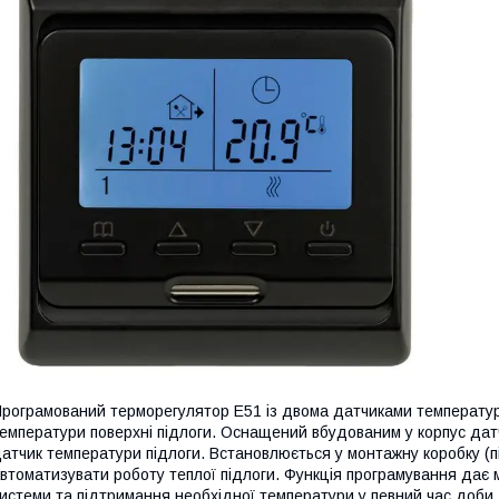
рограмований терморегулятор E51 із двома датчиками температу
емператури поверхні підлоги. Оснащений вбудованим у корпус датч
атчик температури підлоги. Встановлюється у монтажну коробку (
втоматизувати роботу теплої підлоги. Функція програмування дає
истеми та підтримання необхідної температури у певний час доби