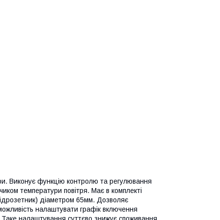
ри. Виконує функцію контролю та регулювання
иком температури повітря. Має в комплекті
підрозетник) діаметром 65мм. Дозволяє
 можливість налаштувати графік включення
. Таке налаштування суттєво знижує споживання