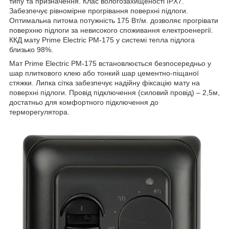
типу та призначення. Клас вологозахищеності IPX7.
Забезпечує рівномірне прогрівання поверхні підлоги.
Оптимальна питома потужність 175 Вт/м. дозволяє прогрівати
поверхню підлоги за невисокого споживання електроенергії.
ККД мату Prime Electric PM-175 у системі тепла підлога
близько 98%.
Мат Prime Electric PM-175 встановлюється безпосередньо у
шар плиткового клею або тонкий шар цементно-піщаної
стяжки. Липка сітка забезпечує надійну фіксацію мату на
поверхні підлоги. Провід підключення (силовий провід) – 2,5м,
достатньо для комфортного підключення до
терморегулятора.