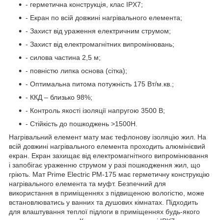
- герметична конструкція, клас IPX7;
- Екран по всій довжині нагрівального елемента;
- Захист від ураження електричним струмом;
- Захист від електромагнітних випромінювань;
- силова частина 2,5 м;
- повністю липка основа (сітка);
- Оптимальна питома потужність 175 Вт/м.кв.;
- ККД – близько 98%;
- Контроль якості ізоляції напругою 3500 В;
- Стійкість до пошкоджень >1500H.
Нагрівальний елемент мату має тефлонову ізоляцію жил. На
всій довжині нагрівального елемента проходить алюмінієвий
екран. Екран захищає від електромагнітного випромінювання
і запобігає ураженню струмом у разі пошкодження жил, що
гріють. Мат Prime Electric PM-175 має герметичну конструкцію
нагрівального елемента та муфт. Безпечний для
використання в приміщеннях з підвищеною вологістю, може
встановлюватись у ванних та душових кімнатах. Підходить
для влаштування теплої підлоги в приміщеннях будь-якого