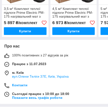
3,5 м² Комплект теплої
4,5 м² Комплект теплої
5 м²
підлоги Prime Electric PM-
підлоги Prime Electric PM-
підл
175 нагрівальний мат з
175 нагрівальний мат з
175 
механічним
механічним
мех
5 897
6 973
7 5
₴/комплект
₴/комплект
терморегулятором білим
терморегулятором білим
терм
Купити
Купити
Про нас
100% позитивних з 27 відгуків за рік
Працює з 11.07.2023
м. Київ
вул.Олени Теліги 37Е, Київ, Україна
Контакти
Сьогодні працює з 10:00 до 18:00
Показати весь графік роботи