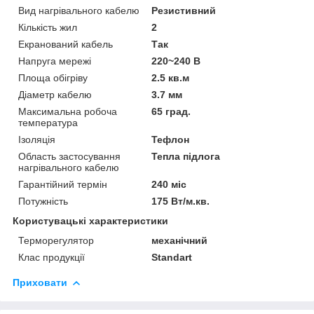
Вид нагрівального кабелю
Резистивний
Кількість жил
2
Екранований кабель
Так
Напруга мережі
220~240 В
Площа обігріву
2.5 кв.м
Діаметр кабелю
3.7 мм
Максимальна робоча
65 град.
температура
Ізоляція
Тефлон
Область застосування
Тепла підлога
нагрівального кабелю
Гарантійний термін
240 міс
Потужність
175 Вт/м.кв.
Користувацькі характеристики
Терморегулятор
механічний
Клас продукції
Standart
Приховати