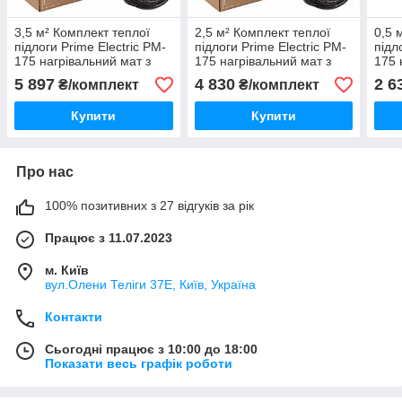
3,5 м² Комплект теплої
2,5 м² Комплект теплої
0,5 
підлоги Prime Electric PM-
підлоги Prime Electric PM-
підл
175 нагрівальний мат з
175 нагрівальний мат з
175 
механічним
механічним
мех
5 897
4 830
2 6
₴/комплект
₴/комплект
терморегулятором білим
терморегулятором білим
тер
чор
Купити
Купити
Про нас
100% позитивних з 27 відгуків за рік
Працює з 11.07.2023
м. Київ
вул.Олени Теліги 37Е, Київ, Україна
Контакти
Сьогодні працює з 10:00 до 18:00
Показати весь графік роботи