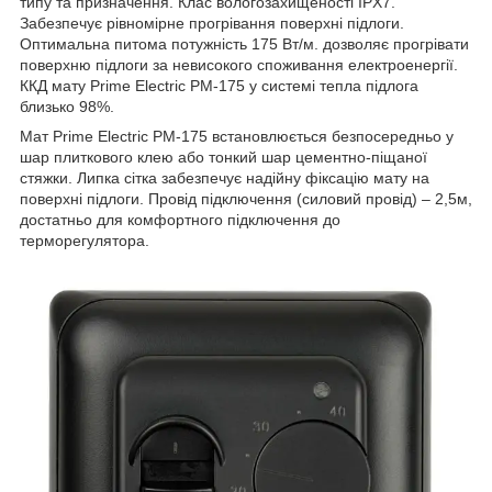
типу та призначення. Клас вологозахищеності IPX7.
Забезпечує рівномірне прогрівання поверхні підлоги.
Оптимальна питома потужність 175 Вт/м. дозволяє прогрівати
поверхню підлоги за невисокого споживання електроенергії.
ККД мату Prime Electric PM-175 у системі тепла підлога
близько 98%.
Мат Prime Electric PM-175 встановлюється безпосередньо у
шар плиткового клею або тонкий шар цементно-піщаної
стяжки. Липка сітка забезпечує надійну фіксацію мату на
поверхні підлоги. Провід підключення (силовий провід) – 2,5м,
достатньо для комфортного підключення до
терморегулятора.