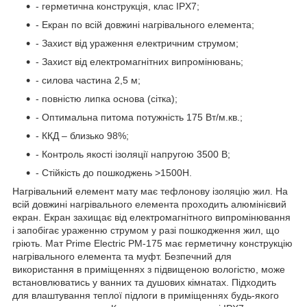
- герметична конструкція, клас IPX7;
- Екран по всій довжині нагрівального елемента;
- Захист від ураження електричним струмом;
- Захист від електромагнітних випромінювань;
- силова частина 2,5 м;
- повністю липка основа (сітка);
- Оптимальна питома потужність 175 Вт/м.кв.;
- ККД – близько 98%;
- Контроль якості ізоляції напругою 3500 В;
- Стійкість до пошкоджень >1500H.
Нагрівальний елемент мату має тефлонову ізоляцію жил. На
всій довжині нагрівального елемента проходить алюмінієвий
екран. Екран захищає від електромагнітного випромінювання
і запобігає ураженню струмом у разі пошкодження жил, що
гріють. Мат Prime Electric PM-175 має герметичну конструкцію
нагрівального елемента та муфт. Безпечний для
використання в приміщеннях з підвищеною вологістю, може
встановлюватись у ванних та душових кімнатах. Підходить
для влаштування теплої підлоги в приміщеннях будь-якого