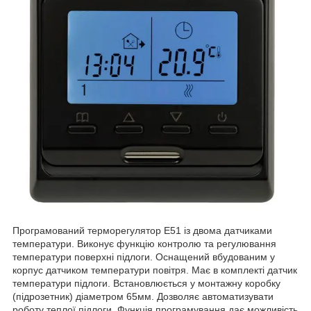
Програмований терморегулятор E51 із двома датчиками
температури. Виконує функцію контролю та регулювання
температури поверхні підлоги. Оснащений вбудованим у
корпус датчиком температури повітря. Має в комплекті датчик
температури підлоги. Встановлюється у монтажну коробку
(підрозетник) діаметром 65мм. Дозволяє автоматизувати
роботу теплої підлоги. Функція програмування дає можливість