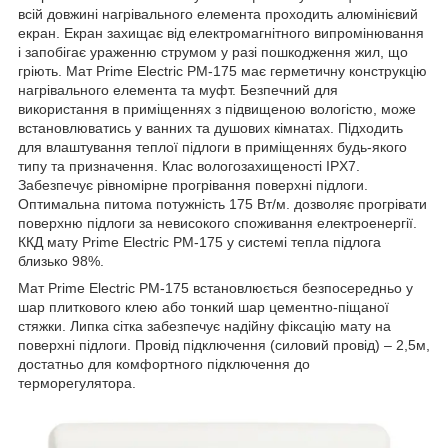
всій довжині нагрівального елемента проходить алюмінієвий
екран. Екран захищає від електромагнітного випромінювання
і запобігає ураженню струмом у разі пошкодження жил, що
гріють. Мат Prime Electric PM-175 має герметичну конструкцію
нагрівального елемента та муфт. Безпечний для
використання в приміщеннях з підвищеною вологістю, може
встановлюватись у ванних та душових кімнатах. Підходить
для влаштування теплої підлоги в приміщеннях будь-якого
типу та призначення. Клас вологозахищеності IPX7.
Забезпечує рівномірне прогрівання поверхні підлоги.
Оптимальна питома потужність 175 Вт/м. дозволяє прогрівати
поверхню підлоги за невисокого споживання електроенергії.
ККД мату Prime Electric PM-175 у системі тепла підлога
близько 98%.
Мат Prime Electric PM-175 встановлюється безпосередньо у
шар плиткового клею або тонкий шар цементно-піщаної
стяжки. Липка сітка забезпечує надійну фіксацію мату на
поверхні підлоги. Провід підключення (силовий провід) – 2,5м,
достатньо для комфортного підключення до
терморегулятора.