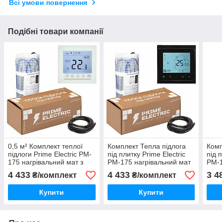
Всі умови повернення
Подібні товари компанії
0,5 м² Комплект теплої
Комплект Тепла підлога
Комп
підлоги Prime Electric PM-
під плитку Prime Electric
під 
175 нагрівальний мат з
PM-175 нагрівальний мат
PM-1
програмованим WIFI
з програмованим WIFI
з пр
4 433
4 433
3 4
₴/комплект
₴/комплект
терморегулятором білим
терморегулятором
тер
чорним 0,5 м²
чорн
Купити
Купити