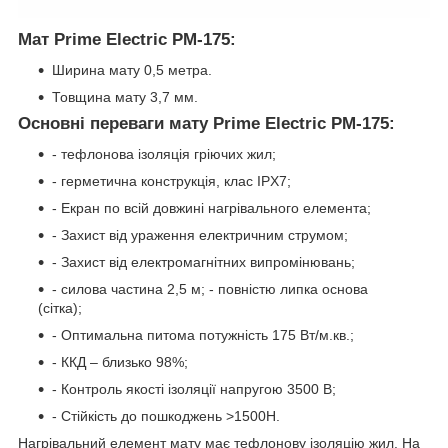
Мат Prime Electric PM-175:
Ширина мату 0,5 метра.
Товщина мату 3,7 мм.
Основні переваги мату Prime Electric PM-175:
- тефлонова ізоляція гріючих жил;
- герметична конструкція, клас IPX7;
- Екран по всій довжині нагрівального елемента;
- Захист від ураження електричним струмом;
- Захист від електромагнітних випромінювань;
- силова частина 2,5 м; - повністю липка основа
(сітка);
- Оптимальна питома потужність 175 Вт/м.кв.;
- ККД – близько 98%;
- Контроль якості ізоляції напругою 3500 В;
- Стійкість до пошкоджень >1500H.
Нагрівальний елемент мату має тефлонову ізоляцію жил. На