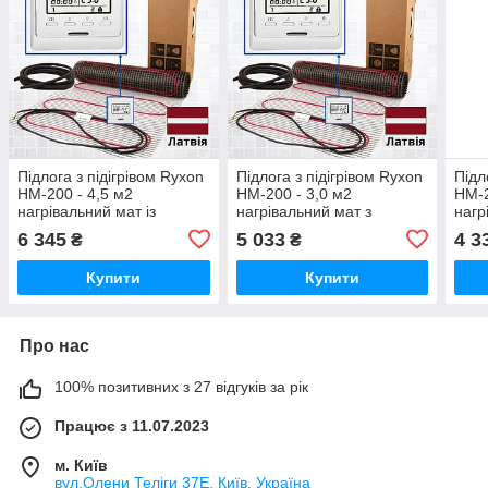
Підлога з підігрівом Ryxon
Підлога з підігрівом Ryxon
Підл
HM-200 - 4,5 м2
HM-200 - 3,0 м2
HM-2
нагрівальний мат із
нагрівальний мат з
нагр
програмованим
програмованим
терм
6 345
5 033
4 3
₴
₴
терморегулятором E51
терморегулятором E51
Купити
Купити
Про нас
100% позитивних з 27 відгуків за рік
Працює з 11.07.2023
м. Київ
вул.Олени Теліги 37Е, Київ, Україна