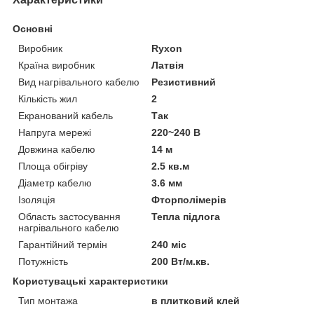
Основні
Виробник
Ryxon
Країна виробник
Латвія
Вид нагрівального кабелю
Резистивний
Кількість жил
2
Екранований кабель
Так
Напруга мережі
220~240 В
Довжина кабелю
14 м
Площа обігріву
2.5 кв.м
Діаметр кабелю
3.6 мм
Ізоляція
Фторполімерів
Область застосування
Тепла підлога
нагрівального кабелю
Гарантійний термін
240 міс
Потужність
200 Вт/м.кв.
Користувацькі характеристики
Тип монтажа
в плитковий клей