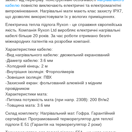
кабелю
повністю виключають електричні та електромагнітні
випромінювання. Нагрівальні мати мають клас захисту IPX7,
що дозволяє використовувати їх у вологих приміщеннях.
Електрична тепла підлога Ryxon - це справжня європейська
якість. Компанія Ryxon Ltd виробляє електричні нагрівальні
кабелі більше 20 років. За час роботи отримано безліч
міжнародних патентів на розробки компанії.
Характеристики кабелю:
-Вид нагрівального кабелю: двожильний екранований
-Діаметр кабелю: 3.6 мм
-Холодний кінець: 2 м
-Внутрішня ізоляція: Фторполімерів
-Зовнішня ізоляція: ПВХ
-Захисний екран: фольгований алюміній з мідним
провідником
Характеристики мата:
-Питома потужність мата (при напр. 230В): 200 Вт/м2
-Товщина мата: 3.6 мм
Склад комплекту: Нагрівальний мат. Гофра. Гарантійний
сертифікат. Програмований терморегулятор для теплої
підлоги E 51 (Гарантія на терморегулятор 2 роки)