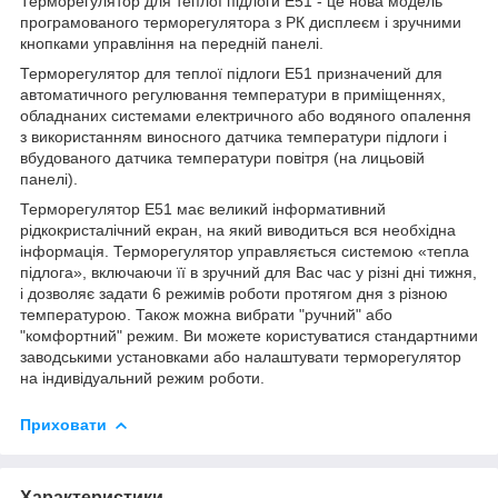
Терморегулятор для теплої підлоги E51 - це нова модель
програмованого терморегулятора з РК дисплеєм і зручними
кнопками управління на передній панелі.
Терморегулятор для теплої підлоги E51 призначений для
автоматичного регулювання температури в приміщеннях,
обладнаних системами електричного або водяного опалення
з використанням виносного датчика температури підлоги і
вбудованого датчика температури повітря (на лицьовій
панелі).
Терморегулятор Е51 має великий інформативний
рідкокристалічний екран, на який виводиться вся необхідна
інформація. Терморегулятор управляється системою «тепла
підлога», включаючи її в зручний для Вас час у різні дні тижня,
і дозволяє задати 6 режимів роботи протягом дня з різною
температурою. Також можна вибрати "ручний" або
"комфортний" режим. Ви можете користуватися стандартними
заводськими установками або налаштувати терморегулятор
на індивідуальний режим роботи.
Приховати
Характеристики