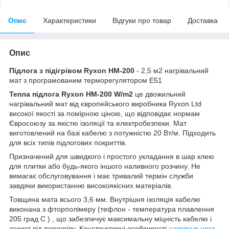
Опис
Характеристики
Відгуки про товар
Доставка
Опис
Підлога з підігрівом Ryxon HM-200
- 2,5 м2 нагрівальний
мат з програмованим терморегулятором E51
Тепла підлога Ryxon HM-200 W/m2
це двожильний
нагрівальний мат від європейського виробника Ryxon Ltd
високої якості за помірною ціною, що відповідає нормам
Євросоюзу за якістю ізоляції та електробезпеки. Мат
виготовлений на базі кабелю з потужністю 20 Вт/м. Підходить
для всіх типів підлогових покриттів.
Призначений для швидкого і простого укладання в шар клею
для плитки або будь-якого іншого наливного розчину. Не
вимагає обслуговування і має тривалий термін служби
завдяки використанню високоякісних матеріалів.
Товщина мата всього 3,6 мм. Внутрішня ізоляція кабелю
виконана з фторполімеру (тефлон - температура плавлення
205 град С ) , що забезпечує максимальну міцність кабелю і
захист від перегріву. Конструктивні особливості
нагрівального