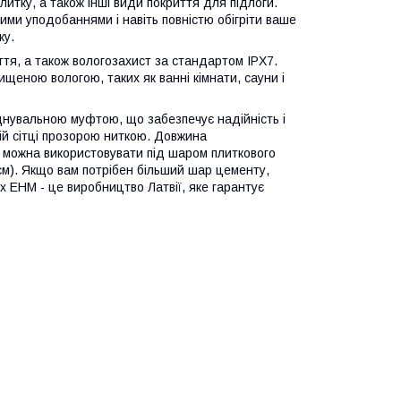
итку, а також інші види покриття для підлоги.
ми уподобаннями і навіть повністю обігріти ваше
ку.
тя, а також вологозахист за стандартом IPX7.
ищеною вологою, таких як ванні кімнати, сауни і
днувальною муфтою, що забезпечує надійність і
ій сітці прозорою ниткою. Довжина
ь можна використовувати під шаром плиткового
м). Якщо вам потрібен більший шар цементу,
x EHM - це виробництво Латвії, яке гарантує