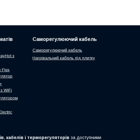
матів
Саморегулюючий кабель
Саморегулюючий кабель
ayHot з
Нагрівальний кабель під плитку
 Flex
улятор
+
з WiFi
гулятором
lectric
ів
,
кабелів і
терморегуляторів
за доступними