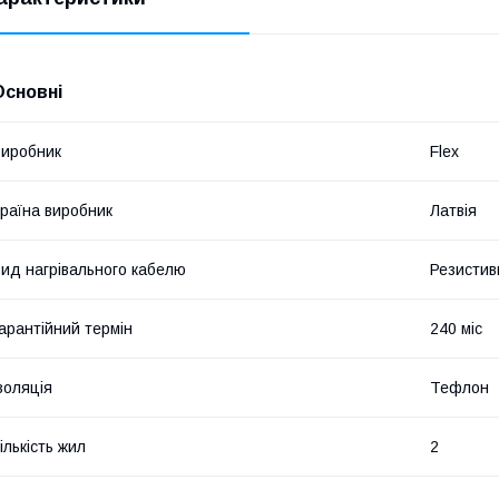
Основні
иробник
Flex
раїна виробник
Латвія
ид нагрівального кабелю
Резистив
арантійний термін
240 міс
золяція
Тефлон
ількість жил
2