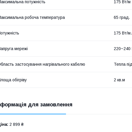
аксимальна потужність
175 Вт/м
аксимальна робоча температура
65 град.
отужність
175 Вт/м.
апруга мережі
220~240
бласть застосування нагрівального кабелю
Тепла під
лоща обігріву
2 кв.м
нформація для замовлення
іна:
2 899 ₴