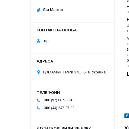
д
F
Дім Маркет
п
Н
Ц
т
М
Ігор
к
з
к
р
в
вул.Олени Теліги 37Е, Київ, Україна
+380 (97) 007-00-16
+380 (44) 247-07-38
Х