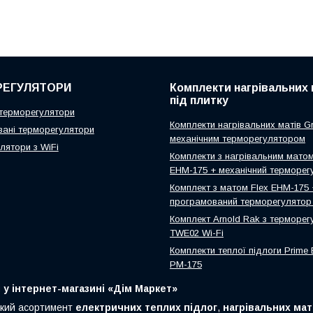
РЕГУЛЯТОРИ
Комплекти нагрівальних 
під плитку
 терморегулятори
Комплекти нагрівальних матів Gr
ані терморегулятори
механічним терморегулятором
лятори з WiFi
Комплекти з нагрівальним матом
EHM-175 + механічний терморег
Комплект з матом Flex EHM-175 
програмований терморегулятор 
Комплект Arnold Rak з терморе
TWE02 Wi-Fi
Комплекти теплої підлоги Prime E
PM-175
і у інтернет-магазині «Дім Маркет»
кий асортимент
електричних теплих підлог
,
нагрівальних мат