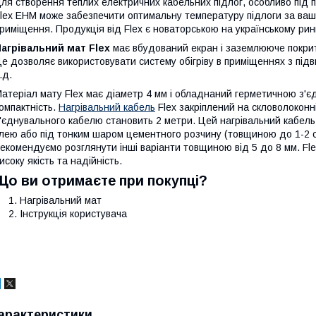
ля створення теплих електричних кабельних підлог, особливо під пл
lex EHM може забезпечити оптимальну температуру підлоги за ваши
риміщення. Продукція від Flex є новаторською на українському рин
агрівальний мат Flex
має вбудований екран і заземлююче покрит
е дозволяє використовувати систему обігріву в приміщеннях з підв
.д.
атеріал мату Flex має діаметр 4 мм і обладнаний герметичною з'є
омпактність.
Нагрівальний кабель
Flex закріплений на скловолоконн
'єднувального кабелю становить 2 метри. Цей нагрівальний кабел
лею або під тонким шаром цементного розчину (товщиною до 1-2 с
екомендуємо розглянути інші варіанти товщиною від 5 до 8 мм. Fle
исоку якість та надійність.
Що ви отримаєте при покупці?
Нагрівальний мат
Інструкція користувача
арактеристики