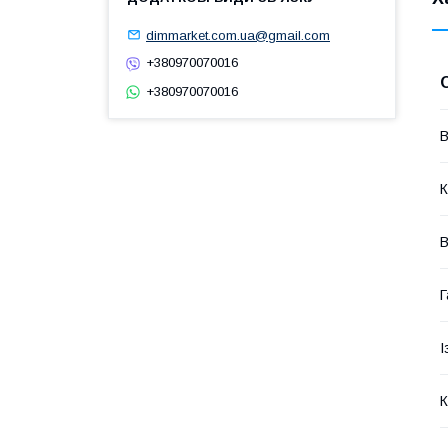
dimmarket.com.ua@gmail.com
+380970070016
+380970070016
В
К
В
Г
І
К