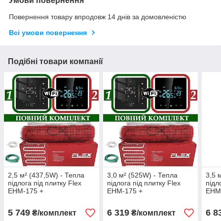
Умови повернення
Повернення товару впродовж 14 днів за домовленістю
Всі умови повернення
Подібні товари компанії
2,5 м² (437,5W) - Тепла
3,0 м² (525W) - Тепла
3,5 
підлога під плитку Flex
підлога під плитку Flex
підл
EHM-175 +
EHM-175 +
EHM
програмований
програмований
про
терморегулятор з WiFi
терморегулятор з WiFi
терм
5 749
6 319
6 8
₴/комплект
₴/комплект