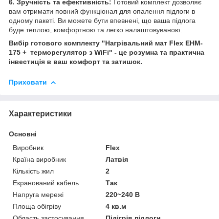
6. Зручність та ефективність:
Готовий комплект дозволяє
вам отримати повний функціонал для опалення підлоги в
одному пакеті. Ви можете бути впевнені, що ваша підлога
буде теплою, комфортною та легко налаштовуваною.
Вибір готового комплекту "Нагрівальний мат Flex EHM-
175 + терморегулятор з WiFi" - це розумна та практична
інвестиція в ваш комфорт та затишок.
Приховати
Характеристики
Основні
Виробник
Flex
Країна виробник
Латвія
Кількість жил
2
Екранований кабель
Так
Напруга мережі
220~240 В
Площа обігріву
4 кв.м
Область застосування
Підігрів підлоги