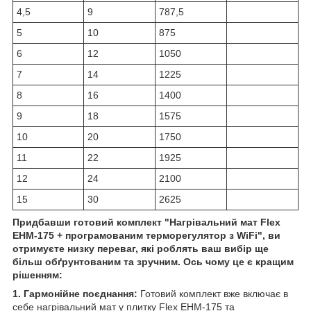
4,5
9
787,5
5
10
875
6
12
1050
7
14
1225
8
16
1400
9
18
1575
10
20
1750
11
22
1925
12
24
2100
15
30
2625
Придбавши готовий комплект "Нагрівальний мат Flex
EHM-175 + програмованим терморегулятор з WiFi", ви
отримуєте низку переваг, які роблять ваш вибір ще
більш обґрунтованим та зручним. Ось чому це є кращим
рішенням:
1. Гармонійне поєднання:
Готовий комплект вже включає в
себе нагрівальний мат у плитку Flex EHM-175 та