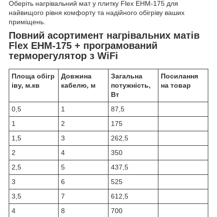
Оберіть нагрівальний мат у плитку Flex EHM-175 для
найвищого рівня комфорту та надійного обігріву ваших
приміщень.
Повний асортимент нагрівальних матів
Flex EHM-175 + програмований
терморегулятор з WiFi
Площа обігр
Довжина
Загальна
Посилання
іву, м.кв
кабелю, м
потужність,
на товар
Вт
0,5
1
87,5
1
2
175
1,5
3
262,5
2
4
350
2,5
5
437,5
3
6
525
3,5
7
612,5
4
8
700