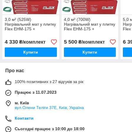
3,0 м² (525W)
4,0 м² (700W)
5,0 
Нагрівальний мат у плитку
Нагрівальний мат у плитку
Нагр
Flex EHM-175 +
Flex EHM-175 +
Flex
механічний
механічний
меха
терморегулятор
терморегулятор
терм
4 330
5 500
6 3
₴/комплект
₴/комплект
Купити
Купити
Про нас
100% позитивних з 27 відгуків за рік
Працює з 11.07.2023
м. Київ
вул.Олени Теліги 37Е, Київ, Україна
Контакти
Сьогодні працює з 10:00 до 18:00