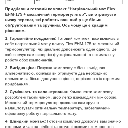
Придбавши готовий комплект "Нагрівальний мат Flex
EHM-175 + механічний терморегулятор", ви отримуєте
низку переваг, які роблять ваш вибір ще більш
обґрунтованим та зручним. Ось чому це є кращим
рішенням:
1. Гармонійне поєднання:
Готовий комплект вже включає в
себе нагрівальний мат у плитку Flex EHM-175 та механічний
терморегулятор, які ідеально доповнюють один одного. Це
забезпечує вам синергію функціональності та оптимальну
роботу обох компонентів.
2. Вигідна ціна:
Покупка комплекту є більш вигідною
альтернативою, оскільки ви отримуєте два необхідних
елементи за більш доступною ціною, порівняно з їх окремим
придбанням.
3. Сумісність та налаштування:
Компоненти комплекту
розроблені таким чином, щоб легко взаємодіяти між собою.
Механічний терморегулятор дозволяє вам зручно
налаштовувати оптимальну температуру, забезпечуючи
ефективну роботу нагрівального мату.
4. Швидкий монтаж:
Готовий комплект дозволяє вам значно
економити час на підборі та покупці окремих компонентів.