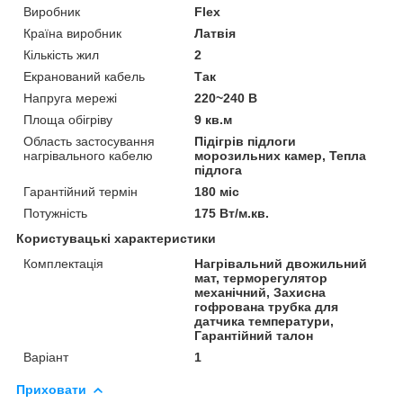
Виробник
Flex
Країна виробник
Латвія
Кількість жил
2
Екранований кабель
Так
Напруга мережі
220~240 В
Площа обігріву
9 кв.м
Область застосування
Підігрів підлоги
нагрівального кабелю
морозильних камер, Тепла
підлога
Гарантійний термін
180 міс
Потужність
175 Вт/м.кв.
Користувацькі характеристики
Комплектація
Нагрівальний двожильний
мат, терморегулятор
механічний, Захисна
гофрована трубка для
датчика температури,
Гарантійний талон
Варіант
1
Приховати