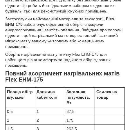
мат легко встановлюється під плитку без значних змін у рівні
підлоги. Це робить його ідеальним вибором як для нових
будівель, так і для реконструкції існуючих приміщень.
Застосовуючи найсучасніші матеріали та технології,
Flex
EHM-175
забезпечує ефективний обігрів, знижуючи
енергоспоживання і вартість опалення. Забудьте про холодні
підлоги – цей нагрівальний мат створює теплий і затишний
мікроклімат у вашому житловому або комерційному
приміщенні.
Оберіть нагрівальний мат у плитку Flex EHM-175 для
найвищого рівня комфорту та надійного обігріву ваших
приміщень.
Повний асортимент нагрівальних матів
Flex EHM-175
Площа обігр
Довжина
Загальна
Ссилка на
іву, м.кв
кабелю, м
потужність,
товар
Вт
0,5
1
87,5
1
2
175
1,5
3
262,5