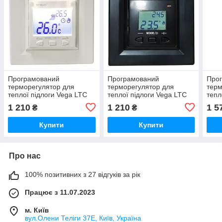
Програмований
Програмований
Про
терморегулятор для
терморегулятор для
терм
теплої підлоги Vega LTC
теплої підлоги Vega LTC
тепл
070 “prog” (сумісний з
070 “prog” черный
090 
1 210
1 210
1 5
₴
₴
Schneider Asfora)
(сумісний з Schneider
Schn
Asfora)
Купити
Купити
Про нас
100% позитивних з 27 відгуків за рік
Працює з 11.07.2023
м. Київ
вул.Олени Теліги 37Е, Київ, Україна