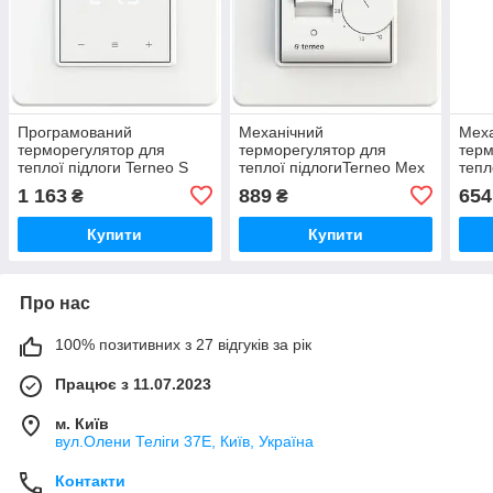
Програмований
Механічний
Мех
терморегулятор для
терморегулятор для
терм
теплої підлоги Terneo S
теплої підлогиTerneo Mex
тепл
(белый)
1 163
889
654
₴
₴
Купити
Купити
Про нас
100% позитивних з 27 відгуків за рік
Працює з 11.07.2023
м. Київ
вул.Олени Теліги 37Е, Київ, Україна
Контакти