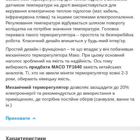
датчиком температури на дроті використовується для
керування електричною теплою підлогою (мат, кабель,
інфрачервона плівка) та іншими системами електроопалення.
Регулювання температури відбувається шляхом повороту
коліщатка на потрібне значення температури. Головна
перевага такого терморегулятора – простота та безперебійна
робота. Класичний дизайн впишеться у будь-який інтер'єр.
Простий дизайн і функціонал – те що впадає у вічі побачивши
механічного терморегулятора Мако. При цьому основний
наголос зроблений на якість та надійність. Ось тому
вибирають
придбати MACO TF1640
замість китайських
аналогів. Ті, хто не звикли міняти терморегулятор кожні 2-3
роки, обирають німецьку якість.
Механічний терморегулятор
дозволяє заощадити до 20%
електроенергії та рекомендується до використання в
приміщеннях, де потрібне постійне обігрів (санвузли, ванни та
ін.)
Приховати
Характеристики