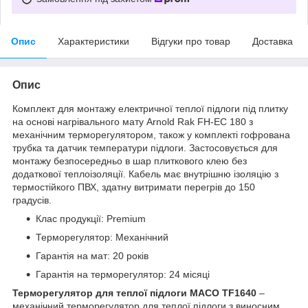
Опис
Характеристики
Відгуки про товар
Доставка
Опис
Комплект для монтажу електричної теплої підлоги під плитку
на основі нагрівального мату Arnold Rak FH-EC 180 з
механічним терморегулятором, також у комплекті гофрована
трубка та датчик температури підлоги. Застосовується для
монтажу безпосередньо в шар плиткового клею без
додаткової теплоізоляції. Кабель має внутрішню ізоляцію з
термостійкого ПВХ, здатну витримати перегрів до 150
градусів.
Клас продукції: Premium
Терморегулятор: Механічний
Гарантія на мат: 20 років
Гарантія на терморегулятор: 24 місяці
Терморегулятор для теплої підлоги MACO TF1640
–
механічний терморегулятор для теплої підлоги з виносним