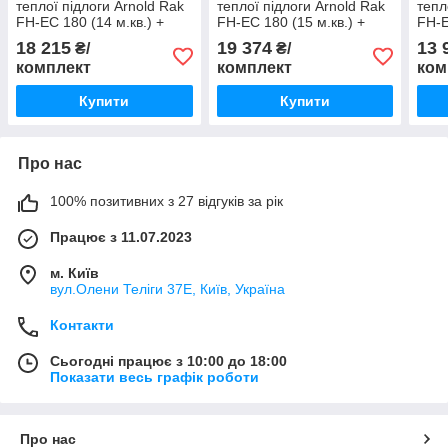
теплої підлоги Arnold Rak
теплої підлоги Arnold Rak
тепл
FH-EC 180 (14 м.кв.) +
FH-EC 180 (15 м.кв.) +
FH-E
німецький терморегулятор
німецький терморегулятор
німе
18 215
19 374
13 
₴/
₴/
MACO TF1640
MACO TF1640
MAC
комплект
комплект
ком
Купити
Купити
Про нас
100% позитивних з 27 відгуків за рік
Працює з 11.07.2023
м. Київ
вул.Олени Теліги 37Е, Київ, Україна
Контакти
Сьогодні працює з 10:00 до 18:00
Показати весь графік роботи
Про нас