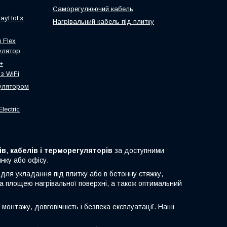
Саморегулюючий кабель
ayHot з
Нагрівальний кабель під плитку
 Flex
улятор
+
з WiFi
гулятором
lectric
ів
,
кабелів і
терморегуляторів
за доступними
нку або офісу.
я для укладання під плитку або в бетонну стяжку,
та площею нагрівальної поверхні, а також оптимальний
монтажу, довговічність і безпека експлуатації. Наші