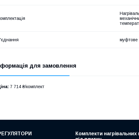
Нагрівал
омплектація
механічн
температ
'єднання
муфтове
нформація для замовлення
іна:
7 714 ₴/комплект
РЕГУЛЯТОРИ
Комплекти нагрівальних 