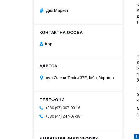
К
м
Дім Маркет
д
т
Ігор
д
і
п
вул.Олени Теліги 37Е, Київ, Україна
б
П
о
к
+380 (97) 007-00-16
п
+380 (44) 247-07-38