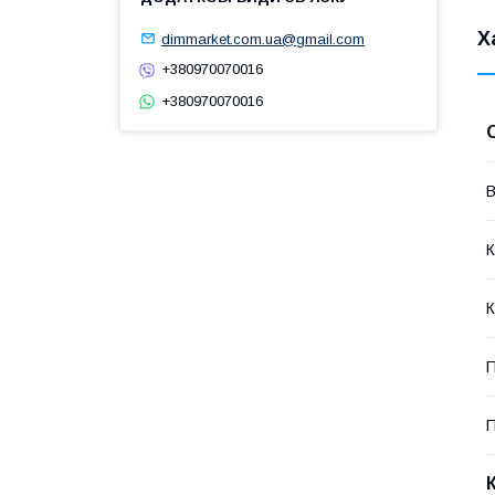
Х
dimmarket.com.ua@gmail.com
+380970070016
+380970070016
В
К
К
П
П