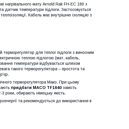
ві нагрівального мату Arnold Rak FH-EC 180 з
та датчик температури підлоги. Застосовується
еплоізоляції. Кабель має внутрішню ізоляцію з
й терморегулятор для теплої підлоги з виносним
ектричною теплою підлогою (мат, кабель,
лювання температури відбувається шляхом
евага такого терморегулятора – простота та
р'єр.
нічного терморегулятора Мако. При цьому
ирають
придбати MACO TF1640
замість
2-3 роки, обирають німецьку якість.
оенергії та рекомендується до використання в