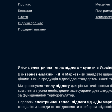
Про нас
Механічні
Контакти
Програмов
Статті
Терморегу
Відгуки про нас
Поширені питання
Якісна електрична тепла підлога – купити в Україн
В
інтернет-магазині «Дім Маркет»
ви знайдете широ
цінами. Наша продукція відповідає стандартам якості т
Ми пропонуємо
теплу підлогу
для різних типів покритт
комплекти з усіма необхідними аксесуарами для швидкої
за функціоналом терморегулятор.
Переваги
електричної теплої підлоги
від «
Дім Марк
спеціалісти завжди готові допомогти з вибором і відповіс