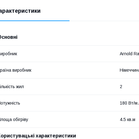
арактеристики
Основні
иробник
Arnold R
раїна виробник
Німеччин
ількість жил
2
отужність
180 Вт/м.
лоща обігріву
4.5 кв.м
Користувацькі характеристики