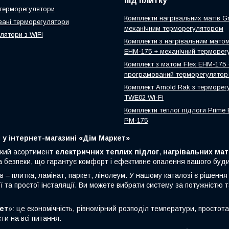
під плитку
 терморегулятори
Комплекти нагрівальних матів Gr
ані терморегулятори
механічним терморегулятором
лятори з WiFi
Комплекти з нагрівальним матом
EHM-175 + механічний терморег
Комплект з матом Flex EHM-175 
програмований терморегулятор 
Комплект Arnold Rak з терморе
TWE02 Wi-Fi
Комплекти теплої підлоги Prime E
PM-175
і у інтернет-магазині «Дім Маркет»
кий асортимент
електричних теплих підлог
,
нагрівальних мат
а безпеки, що гарантує комфорт і ефективне опалення вашого буди
ів – плитка, ламінат, паркет, лінолеум. У нашому каталозі є рішенн
 та простої інсталяції. Ви можете вибрати систему за потужністю 
ет
»: це економічність, рівномірний розподіл температури, простота 
ти на всі питання.