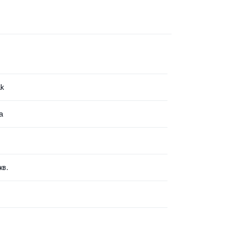
ak
а
кв.