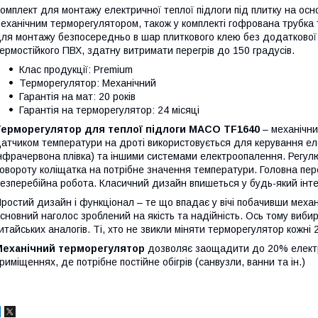
омплект для монтажу електричної теплої підлоги під плитку на осно
еханічним терморегулятором, також у комплекті гофрована трубка 
ля монтажу безпосередньо в шар плиткового клею без додаткової т
ермостійкого ПВХ, здатну витримати перегрів до 150 градусів.
Клас продукції: Premium
Терморегулятор: Механічний
Гарантія на мат: 20 років
Гарантія на терморегулятор: 24 місяці
Терморегулятор для теплої підлоги MACO TF1640
– механічни
атчиком температури на дроті використовується для керування ел
нфрачервона плівка) та іншими системами електроопалення. Регу
овороту коліщатка на потрібне значення температури. Головна пер
езперебійна робота. Класичний дизайн впишеться у будь-який інте
ростий дизайн і функціонал – те що впадає у вічі побачивши меха
сновний наголос зроблений на якість та надійність. Ось тому виб
итайських аналогів. Ті, хто не звикли міняти терморегулятор кожні 
Механічний терморегулятор
дозволяє заощадити до 20% електр
риміщеннях, де потрібне постійне обігрів (санвузли, ванни та ін.)