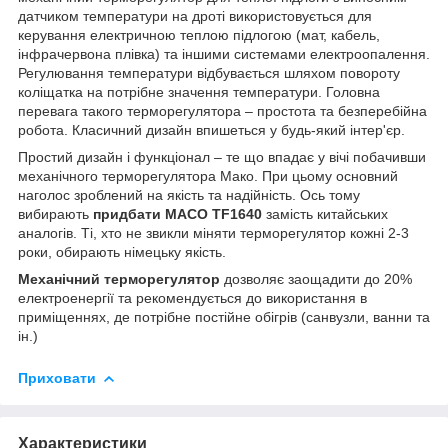
датчиком температури на дроті використовується для
керування електричною теплою підлогою (мат, кабель,
інфрачервона плівка) та іншими системами електроопалення.
Регулювання температури відбувається шляхом повороту
коліщатка на потрібне значення температури. Головна
перевага такого терморегулятора – простота та безперебійна
робота. Класичний дизайн впишеться у будь-який інтер'єр.
Простий дизайн і функціонал – те що впадає у вічі побачивши
механічного терморегулятора Мако. При цьому основний
наголос зроблений на якість та надійність. Ось тому
вибирають
придбати MACO TF1640
замість китайських
аналогів. Ті, хто не звикли міняти терморегулятор кожні 2-3
роки, обирають німецьку якість.
Механічний терморегулятор
дозволяє заощадити до 20%
електроенергії та рекомендується до використання в
приміщеннях, де потрібне постійне обігрів (санвузли, ванни та
ін.)
Приховати
Характеристики