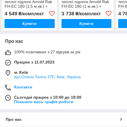
теплої підлоги Arnold Rak
теплої підлоги Arnold Rak
тепл
FH-EC 180 (1,5 м.кв.) +
FH-EC 180 (1 м.кв.) +
FH-E
німецький терморегулятор
німецький терморегулятор
німе
4 549
3 738
4 7
₴/комплект
₴/комплект
MACO TF1640
MACO TF1640
MAC
Купити
Купити
Про нас
100% позитивних з 27 відгуків за рік
Працює з 11.07.2023
м. Київ
вул.Олени Теліги 37Е, Київ, Україна
Контакти
Сьогодні працює з 10:00 до 18:00
Показати весь графік роботи
Про нас