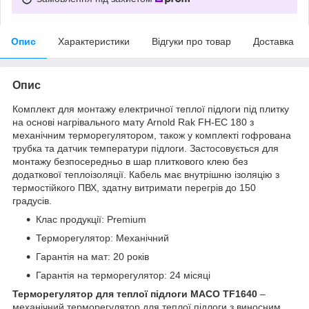
Опис
Характеристики
Відгуки про товар
Доставка
Опис
Комплект для монтажу електричної теплої підлоги під плитку
на основі нагрівального мату Arnold Rak FH-EC 180 з
механічним терморегулятором, також у комплекті гофрована
трубка та датчик температури підлоги. Застосовується для
монтажу безпосередньо в шар плиткового клею без
додаткової теплоізоляції. Кабель має внутрішню ізоляцію з
термостійкого ПВХ, здатну витримати перегрів до 150
градусів.
Клас продукції: Premium
Терморегулятор: Механічний
Гарантія на мат: 20 років
Гарантія на терморегулятор: 24 місяці
Терморегулятор для теплої підлоги MACO TF1640
–
механічний терморегулятор для теплої підлоги з виносним