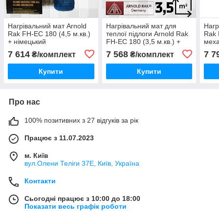
Нагрівальний мат Arnold
Нагрівальний мат для
Нагр
Rak FH-EC 180 (4,5 м.кв.)
теплої підлоги Arnold Rak
Rak 
+ німецький
FH-EC 180 (3,5 м.кв.) +
меха
терморегулятор MACO
програмований WiFi
терм
7 614
7 568
7 7
₴/комплект
₴/комплект
TF1640 (КОМПЛЕКТ)
терморегулятор PWT-002
(КО
Купити
Купити
Про нас
100% позитивних з 27 відгуків за рік
Працює з 11.07.2023
м. Київ
вул.Олени Теліги 37Е, Київ, Україна
Контакти
Сьогодні працює з 10:00 до 18:00
Показати весь графік роботи