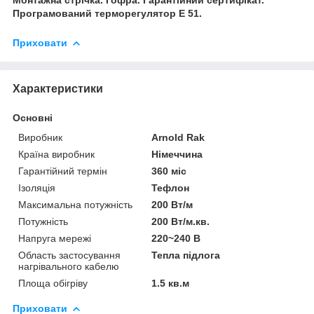
Програмований терморегулятор E 51.
Приховати
Характеристики
Основні
Виробник
Arnold Rak
Країна виробник
Німеччина
Гарантійний термін
360 міс
Ізоляція
Тефлон
Максимальна потужність
200 Вт/м
Потужність
200 Вт/м.кв.
Напруга мережі
220~240 В
Область застосування
Тепла підлога
нагрівального кабелю
Площа обігріву
1.5 кв.м
Приховати