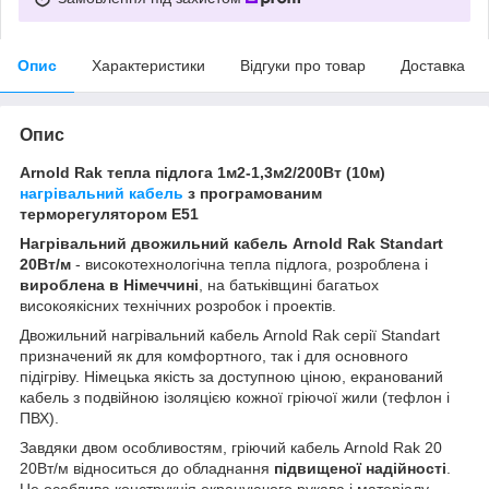
Опис
Характеристики
Відгуки про товар
Доставка
Опис
Arnold Rak тепла підлога 1м2-1,3м2/200Вт (10м)
нагрівальний кабель
з програмованим
терморегулятором E51
Нагрівальний двожильний кабель Arnold Rak Standart
20Вт/м
- високотехнологічна тепла підлога, розроблена і
вироблена в Німеччині
, на батьківщині багатьох
високоякісних технічних розробок і проектів.
Двожильний нагрівальний кабель Arnold Rak серії Standart
призначений як для комфортного, так і для основного
підігріву. Німецька якість за доступною ціною, екранований
кабель з подвійною ізоляцією кожної гріючої жили (тефлон і
ПВХ).
Завдяки двом особливостям, гріючий кабель Arnold Rak 20
20Вт/м відноситься до обладнання
підвищеної надійності
.
Це особлива конструкція екрануючого рукава і матеріалу