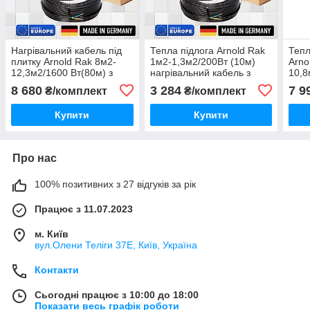
Нагрівальний кабель під
Тепла підлога Arnold Rak
Тепл
плитку Arnold Rak 8м2-
1м2-1,3м2/200Вт (10м)
Arno
12,3м2/1600 Вт(80м) з
нагрівальний кабель з
10,8
програмованим
програмованим
нагр
8 680
3 284
7 9
₴/комплект
₴/комплект
терморегулятором E51
терморегулятором E51
про
Детальніше: https://teplom
терм
Купити
Купити
Про нас
100% позитивних з 27 відгуків за рік
Працює з 11.07.2023
м. Київ
вул.Олени Теліги 37Е, Київ, Україна
Контакти
Сьогодні працює з 10:00 до 18:00
Показати весь графік роботи