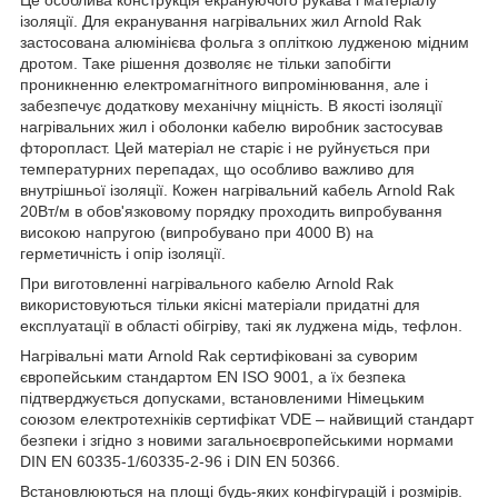
ізоляції. Для екранування нагрівальних жил Arnold Rak
застосована алюмінієва фольга з опліткою лудженою мідним
дротом. Таке рішення дозволяє не тільки запобігти
проникненню електромагнітного випромінювання, але і
забезпечує додаткову механічну міцність. В якості ізоляції
нагрівальних жил і оболонки кабелю виробник застосував
фторопласт. Цей матеріал не старіє і не руйнується при
температурних перепадах, що особливо важливо для
внутрішньої ізоляції. Кожен нагрівальний кабель Arnold Rak
20Вт/м в обов'язковому порядку проходить випробування
високою напругою (випробувано при 4000 В) на
герметичність і опір ізоляції.
При виготовленні нагрівального кабелю Arnold Rak
використовуються тільки якісні матеріали придатні для
експлуатації в області обігріву, такі як луджена мідь, тефлон.
Нагрівальні мати Arnold Rak сертифіковані за суворим
європейським стандартом EN ISO 9001, а їх безпека
підтверджується допусками, встановленими Німецьким
союзом електротехніків сертифікат VDE – найвищий стандарт
безпеки і згідно з новими загальноєвропейськими нормами
DIN EN 60335-1/60335-2-96 і DIN EN 50366.
Встановлюються на площі будь-яких конфігурацій і розмірів.