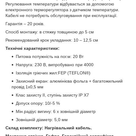
Регулювання температури відбувається за допомогою
електронного терморегулятора з датчиком температури.
Кабелі не потребують обслуговування при експлуатації.
Гарантія – 20 років.
Спосіб монтажу: в стяжку товщиною до 5 см
Рекомендований крок укладання: 10 – 12,5 см
Технічні характеристики:
Питома потужність на пог.м: 20 Вт
Напруга: 230 В, випробувано при 4000
Ізоляція гріючих жил:FEP (TEFLON®)
Захисний екран: алюмінієва фольга + багатожильний
провід 1х0,5 мм
Клас захисту II, ступінь захисту IP X7
Допуск опору: 10/-5 %
Мін.радіус вигину: 6 х зовнішній діаметр
Зовнішній діаметр: 5,0 мм
Склад комплекту: Нагрівальний кабель.
Монтажна стрічка.
Гофра. Гарантійний сертифікат.