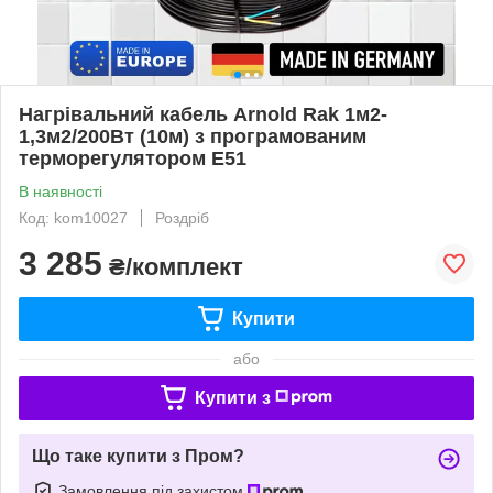
Нагрівальний кабель Arnold Rak 1м2-
1,3м2/200Вт (10м) з програмованим
терморегулятором E51
В наявності
Код: kom10027
Роздріб
3 285
₴/комплект
Купити
або
Купити з
Що таке купити з Пром?
Замовлення під захистом