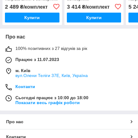
програмованим
програмованим
про
2 489
3 414
5 2
₴/комплект
₴/комплект
терморегулятором E91
терморегулятором E91
терм
Купити
Купити
Про нас
100% позитивних з 27 відгуків за рік
Працює з 11.07.2023
м. Київ
вул.Олени Теліги 37Е, Київ, Україна
Контакти
Сьогодні працює з 10:00 до 18:00
Показати весь графік роботи
Про нас
Контакти