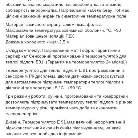
обставина значно скоротило час виробництва та знизило
собівартість виробництва. Нагрівальний кабель Gray Hot має
цілісний захисний екран та симетричне температурне поле.
Матеріал захисного екрану: алюмінієва фольга
Максимальна температура зовнішньої оболонки, °С: +90
Матеріал зовнішньої ізоляції: ПВХ
Довжина холодного кінця: 2,5 м
Склад комплекту: Нагрівальний мат. Гофри. Гарантійний
сертифікат Сенсорний програмований терморегулятор для
теплої підлоги Е91. (Гарантія на терморегулятор 24 місяці.)
Терморегулятор для теплої підлоги Е 91 програмований із
сенсорним РК дисплеєм, двома датчиками застосовується
для автоматичної підтримки температури теплої підлоги в
діапазоні температури +5 °С...+90 °С
Три режими роботи: ручний, програмований та комфортний
дозволяють підтримувати температуру теплої підлоги з різною
температурою у різні проміжки часу доби та економити
електроенергію.
Дизайн. Терморегулятор Е 91 має великий інформативний
рідкокристалічний екран із синім підсвічуванням, на який
виводиться вся необхідна інформація.