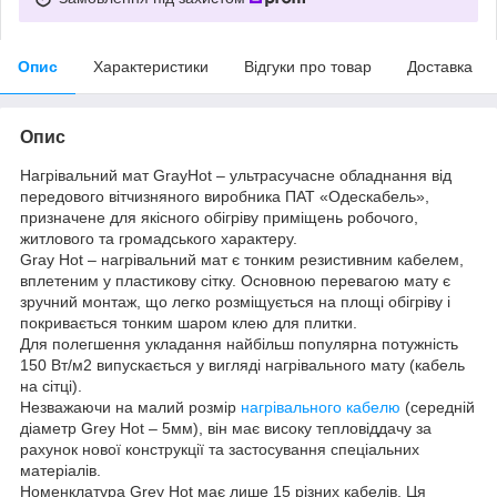
Опис
Характеристики
Відгуки про товар
Доставка
Опис
Нагрівальний мат GrayHot – ультрасучасне обладнання від
передового вітчизняного виробника ПАТ «Одескабель»,
призначене для якісного обігріву приміщень робочого,
житлового та громадського характеру.
Gray Hot – нагрівальний мат є тонким резистивним кабелем,
вплетеним у пластикову сітку. Основною перевагою мату є
зручний монтаж, що легко розміщується на площі обігріву і
покривається тонким шаром клею для плитки.
Для полегшення укладання найбільш популярна потужність
150 Вт/м2 випускається у вигляді нагрівального мату (кабель
на сітці).
Незважаючи на малий розмір
нагрівального кабелю
(середній
діаметр Grey Hot – 5мм), він має високу тепловіддачу за
рахунок нової конструкції та застосування спеціальних
матеріалів.
Номенклатура Grey Hot має лише 15 різних кабелів. Ця