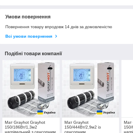
Умови повернення
Повернення товару впродовж 14 днів за домовленістю
Всі умови повернення
Подібні товари компанії
Мат Grayhot Grayhot
Мат Grayhot
Мат 
150/186Вт/1,3м2
150/444Вт/2,9м2 із
150/
нагрівальний з сенсорним
сенсорним
нагр