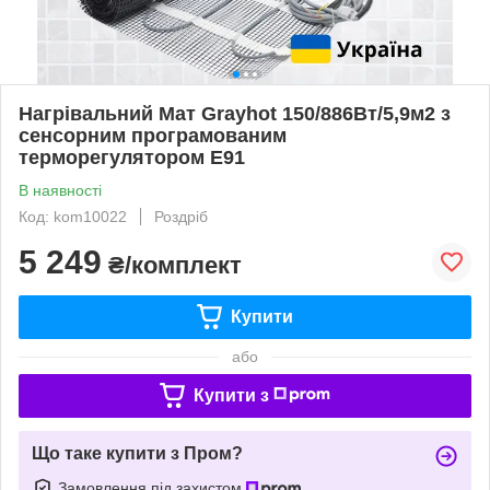
Нагрівальний Мат Grayhot 150/886Вт/5,9м2 з
сенсорним програмованим
терморегулятором E91
В наявності
Код: kom10022
Роздріб
5 249
₴/комплект
Купити
або
Купити з
Що таке купити з Пром?
Замовлення під захистом