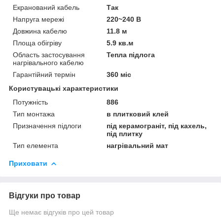
Екранований кабель
Так
Напруга мережі
220~240 В
Довжина кабелю
11.8 м
Площа обігріву
5.9 кв.м
Область застосування
Тепла підлога
нагрівального кабелю
Гарантійний термін
360 міс
Користувацькі характеристики
Потужність
886
Тип монтажа
в плитковий клей
Призначення підлоги
під керамограніт, під кахель,
під плитку
Тип елемента
нагрівальний мат
Приховати
Відгуки про товар
Ще немає відгуків про цей товар