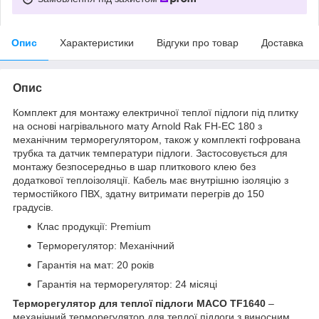
Опис
Характеристики
Відгуки про товар
Доставка
Опис
Комплект для монтажу електричної теплої підлоги під плитку
на основі нагрівального мату Arnold Rak FH-EC 180 з
механічним терморегулятором, також у комплекті гофрована
трубка та датчик температури підлоги. Застосовується для
монтажу безпосередньо в шар плиткового клею без
додаткової теплоізоляції. Кабель має внутрішню ізоляцію з
термостійкого ПВХ, здатну витримати перегрів до 150
градусів.
Клас продукції: Premium
Терморегулятор: Механічний
Гарантія на мат: 20 років
Гарантія на терморегулятор: 24 місяці
Терморегулятор для теплої підлоги MACO TF1640
–
механічний терморегулятор для теплої підлоги з виносним