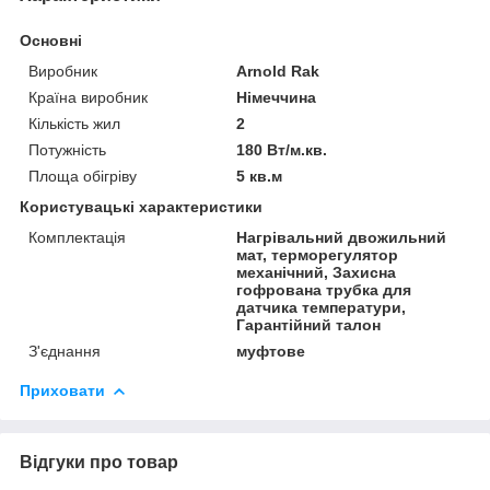
Основні
Виробник
Arnold Rak
Країна виробник
Німеччина
Кількість жил
2
Потужність
180 Вт/м.кв.
Площа обігріву
5 кв.м
Користувацькі характеристики
Комплектація
Нагрівальний двожильний
мат, терморегулятор
механічний, Захисна
гофрована трубка для
датчика температури,
Гарантійний талон
З'єднання
муфтове
Приховати
Відгуки про товар