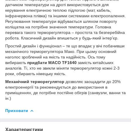
датчиком температури на дроті використовується для
керування електричною теплою підлогою (мат, кабель,
інфрачервона плівка) та іншими системами електроопалення.
Регулювання температури відбувається шляхом повороту
коліщатка на потрібне значення температури. Головна
перевага такого терморегулятора – простота та безперебійна
робота. Класичний дизайн впишеться у будь-який інтер'єр.
Простий дизайн і функціонал – те що впадає у вічі побачивши
механічного терморегулятора Мако. При цьому основний
наголос зроблений на якість та надійність. Ось тому
вибирають
придбати MACO TF1640
замість китайських
аналогів. Ті, хто не звикли міняти терморегулятор кожні 2-3
роки, обирають німецьку якість.
Механічний терморегулятор
дозволяє заощадити до 20%
електроенергії та рекомендується до використання в
приміщеннях, де потрібне постійне обігрів (санвузли, ванни та
ін.)
Приховати
Характеристики