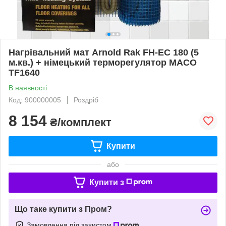
Нагрівальний мат Arnold Rak FH-EC 180 (5
м.кв.) + німецький терморегулятор MACO
TF1640
В наявності
Код: 900000005
Роздріб
8 154
₴/комплект
Купити
або
Купити з
Що таке купити з Пром?
Замовлення під захистом