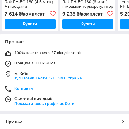
Rak FH-EC 180 (4,5 м.кв.)
Rak FH-EC 180 (6 м.кв.) +
тепл
+ німецький
німецький терморегулятор
FH-E
терморегулятор MACO
MACO TF1640
німе
7 614
9 235
5 2
₴/комплект
₴/комплект
TF1640 (КОМПЛЕКТ)
MAC
Купити
Купити
Про нас
100% позитивних з 27 відгуків за рік
Працює з 11.07.2023
м. Київ
вул.Олени Теліги 37Е, Київ, Україна
Контакти
Сьогодні вихідний
Показати весь графік роботи
Про нас