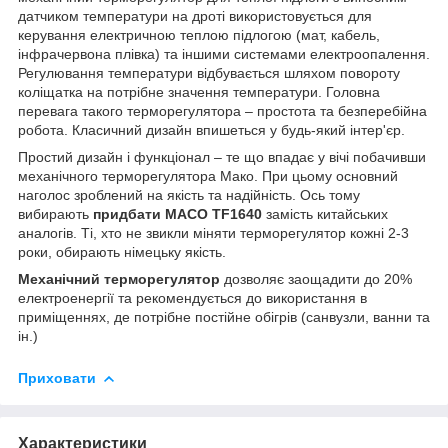
датчиком температури на дроті використовується для
керування електричною теплою підлогою (мат, кабель,
інфрачервона плівка) та іншими системами електроопалення.
Регулювання температури відбувається шляхом повороту
коліщатка на потрібне значення температури. Головна
перевага такого терморегулятора – простота та безперебійна
робота. Класичний дизайн впишеться у будь-який інтер'єр.
Простий дизайн і функціонал – те що впадає у вічі побачивши
механічного терморегулятора Мако. При цьому основний
наголос зроблений на якість та надійність. Ось тому
вибирають
придбати MACO TF1640
замість китайських
аналогів. Ті, хто не звикли міняти терморегулятор кожні 2-3
роки, обирають німецьку якість.
Механічний терморегулятор
дозволяє заощадити до 20%
електроенергії та рекомендується до використання в
приміщеннях, де потрібне постійне обігрів (санвузли, ванни та
ін.)
Приховати
Характеристики