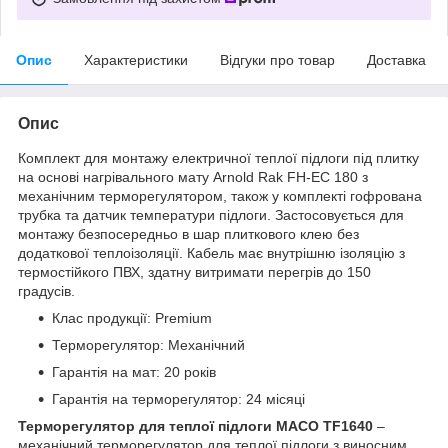
Опис
Характеристики
Відгуки про товар
Доставка
Опис
Комплект для монтажу електричної теплої підлоги під плитку
на основі нагрівального мату Arnold Rak FH-EC 180 з
механічним терморегулятором, також у комплекті гофрована
трубка та датчик температури підлоги. Застосовується для
монтажу безпосередньо в шар плиткового клею без
додаткової теплоізоляції. Кабель має внутрішню ізоляцію з
термостійкого ПВХ, здатну витримати перегрів до 150
градусів.
Клас продукції: Premium
Терморегулятор: Механічний
Гарантія на мат: 20 років
Гарантія на терморегулятор: 24 місяці
Терморегулятор для теплої підлоги MACO TF1640
–
механічний терморегулятор для теплої підлоги з виносним