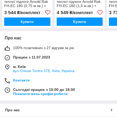
теплої підлоги Arnold Rak
теплої підлоги Arnold Rak
тепл
FH-EC 180 (0,75 м.кв.) +
FH-EC 180 (1,5 м.кв.) +
FH-E
німецький терморегулятор
німецький терморегулятор
німе
3 544
4 549
3 7
₴/комплект
₴/комплект
MACO TF1640
MACO TF1640
MAC
Купити
Купити
Про нас
100% позитивних з 27 відгуків за рік
Працює з 11.07.2023
м. Київ
вул.Олени Теліги 37Е, Київ, Україна
Контакти
Сьогодні працює з 10:00 до 18:00
Показати весь графік роботи
Про нас