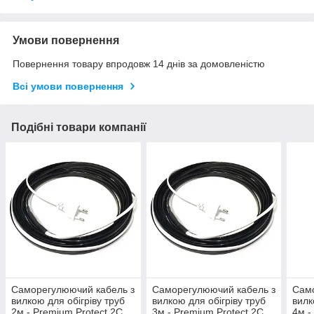
Умови повернення
Повернення товару впродовж 14 днів за домовленістю
Всі умови повернення
Подібні товари компанії
Саморегулюючий кабель з
Саморегулюючий кабель з
Само
вилкою для обігріву труб
вилкою для обігріву труб
вилк
2м - Premium Protect 2C
3м - Premium Protect 2C
4м -