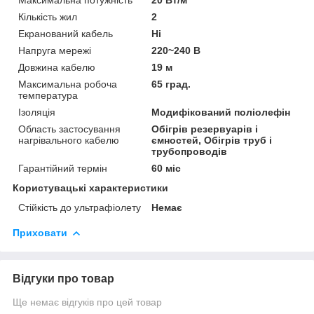
Кількість жил
2
Екранований кабель
Ні
Напруга мережі
220~240 В
Довжина кабелю
19 м
Максимальна робоча
65 град.
температура
Ізоляція
Модифікований поліолефін
Область застосування
Обігрів резервуарів і
нагрівального кабелю
ємностей, Обігрів труб і
трубопроводів
Гарантійний термін
60 міс
Користувацькі характеристики
Стійкість до ультрафіолету
Немає
Приховати
Відгуки про товар
Ще немає відгуків про цей товар