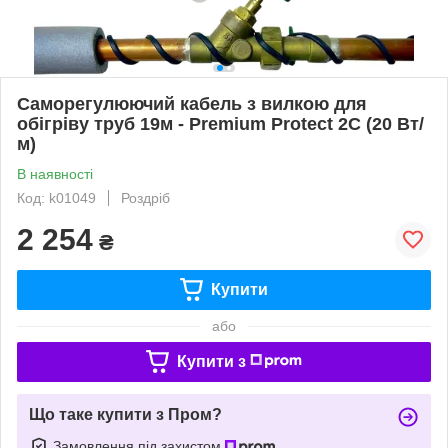
Саморегулюючий кабель з вилкою для
обігріву труб 19м - Premium Protect 2C (20 Вт/
м)
В наявності
Код: k01049
Роздріб
2 254
₴
Купити
або
Купити з
Що таке купити з Пром?
Замовлення під захистом