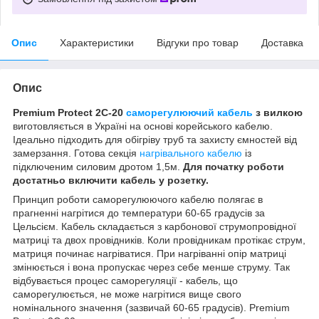
Опис
Характеристики
Відгуки про товар
Доставка
Опис
Premium Protect 2C-20
саморегулюючий кабель
з вилкою
виготовляється в Україні на основі корейського кабелю.
Ідеально підходить для обігріву труб та захисту ємностей від
замерзання. Готова секція
нагрівального кабелю
із
підключеним силовим дротом 1,5м.
Для початку роботи
достатньо включити кабель у розетку.
Принцип роботи саморегулюючого кабелю полягає в
прагненні нагрітися до температури 60-65 градусів за
Цельсієм. Кабель складається з карбонової струмопровідної
матриці та двох провідників. Коли провідникам протікає струм,
матриця починає нагріватися. При нагріванні опір матриці
змінюється і вона пропускає через себе менше струму. Так
відбувається процес саморегуляції - кабель, що
саморегулюється, не може нагрітися вище свого
номінального значення (зазвичай 60-65 градусів). Premium