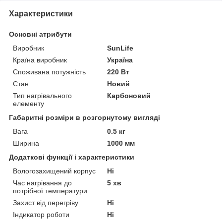
Характеристики
Основні атрибути
Виробник
SunLife
Країна виробник
Україна
Споживана потужність
220 Вт
Стан
Новий
Тип нагрівального
Карбоновий
елементу
Габаритні розміри в розгорнутому вигляді
Вага
0.5 кг
Ширина
1000 мм
Додаткові функції і характеристики
Вологозахищений корпус
Ні
Час нагрівання до
5 хв
потрібної температури
Захист від перегріву
Ні
Індикатор роботи
Ні