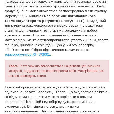
нагрівається до 50 градусів у приміщенні з температурою 22
град. (робоча температура з урахуванням тепловтрат 35-40
градусів). Килимок включається безпосередньо в електричну
мережу 220В. Килимок має
постійне нагрівання (без
терморегулятора та регулятора потужності)
, тому даний
тип килимка рекомендується використовувати у відкритому
стані, якщо накривати, то тільки матеріалами які добре
відводять тепло. При застосуванні як фінішне покриття
матеріалів з низькою теплопровідністю (товстий килим, товста
фанера, циновка, пісок і т.д.), щоб уникнути перегріву
обов'язково необхідно підключення килимка через
терморегулятор XH-W3001
.
Увага!
Категорично забороняється накривати цей килимок
ковдрою, подушкою, пінополістіролом та ін. матеріалами, які
погано проводять тепло.
Також забороняється застосовувати більше одного покриття
одночасно (багатошаровість). Тепло, що виділяється плівкою,
за відчуттями та впливом можна порівняти з теплом
сонячного світла. Цей вид обігріву дуже економічний в
експлуатації. Він відрізняється дуже низьким
енергоспоживанням. Використання локального джерела