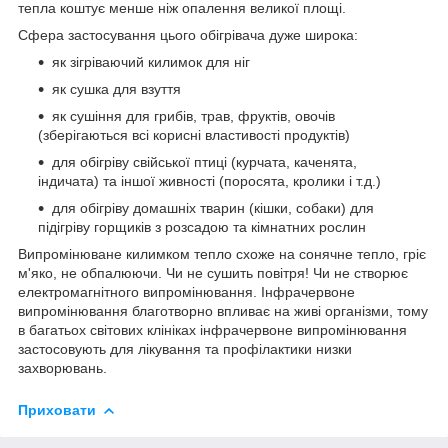
тепла коштує менше ніж опалення великої площі.
Сфера застосування цього обігрівача дуже широка:
як зігріваючий килимок для ніг
як сушка для взуття
як сушіння для грибів, трав, фруктів, овочів
(зберігаються всі корисні властивості продуктів)
для обігріву свійської птиці (курчата, каченята,
індичата) та іншої живності (поросята, кролики і т.д.)
для обігріву домашніх тварин (кішки, собаки) для
підігріву горщиків з розсадою та кімнатних рослин
Випромінюване килимком тепло схоже на сонячне тепло, гріє
м'яко, не обпалюючи. Чи не сушить повітря! Чи не створює
електромагнітного випромінювання. Інфрачервоне
випромінювання благотворно впливає на живі організми, тому
в багатьох світових клініках інфрачервоне випромінювання
застосовують для лікування та профілактики низки
захворювань.
Приховати