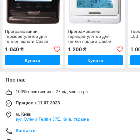
Програмований
Програмований
Терм
терморегулятор для
терморегулятор для
Е53.
теплої підлоги Castle
теплої підлоги Castle
М6.716 (черный)
М9.716
1 040
1 200
1 0
₴
₴
Купити
Купити
Про нас
100% позитивних з 27 відгуків за рік
Працює з 11.07.2023
м. Київ
вул.Олени Теліги 37Е, Київ, Україна
Контакти