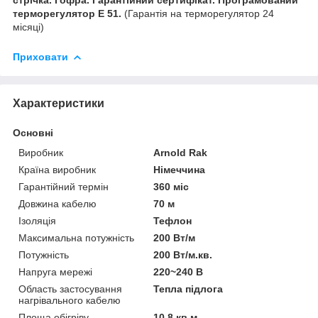
терморегулятор E 51.
(Гарантія на терморегулятор 24
місяці)
Приховати
Характеристики
Основні
Виробник
Arnold Rak
Країна виробник
Німеччина
Гарантійний термін
360 міс
Довжина кабелю
70 м
Ізоляція
Тефлон
Максимальна потужність
200 Вт/м
Потужність
200 Вт/м.кв.
Напруга мережі
220~240 В
Область застосування
Тепла підлога
нагрівального кабелю
Площа обігріву
10.8 кв.м