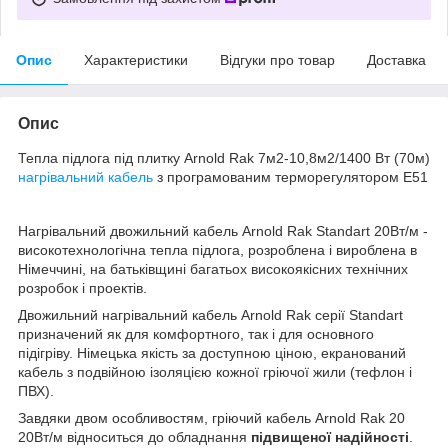
Опис
Характеристики
Відгуки про товар
Доставка
Опис
Тепла підлога під плитку Arnold Rak 7м2-10,8м2/1400 Вт (70м)
нагрівальний кабель
з програмованим терморегулятором E51
Нагрівальний двожильний кабель Arnold Rak Standart 20Вт/м -
високотехнологічна тепла підлога, розроблена і вироблена в
Німеччині, на батьківщині багатьох високоякісних технічних
розробок і проектів.
Двожильний нагрівальний кабель Arnold Rak серії Standart
призначений як для комфортного, так і для основного
підігріву. Німецька якість за доступною ціною, екранований
кабель з подвійною ізоляцією кожної гріючої жили (тефлон і
ПВХ).
Завдяки двом особливостям, гріючий кабель Arnold Rak 20
20Вт/м відноситься до обладнання
підвищеної надійності
.