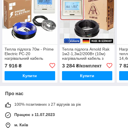
Тепла підлога 70м - Prime
Тепла підлога Arnold Rak
Нагр
Electric PC-20
1м2-1,3м2/200Вт (10м)
тепл
нагрівальний кабель
нагрівальний кабель з
14,4
1400W з програмованим
програмованим
про
7 916
3 284
7 8
₴
₴/комплект
терморегулятором білим
терморегулятором E51
терм
Детальніше: https://teplom
Купити
Купити
Про нас
100% позитивних з 27 відгуків за рік
Працює з 11.07.2023
м. Київ