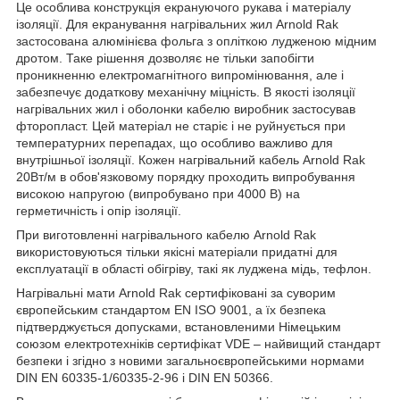
Це особлива конструкція екрануючого рукава і матеріалу
ізоляції. Для екранування нагрівальних жил Arnold Rak
застосована алюмінієва фольга з опліткою лудженою мідним
дротом. Таке рішення дозволяє не тільки запобігти
проникненню електромагнітного випромінювання, але і
забезпечує додаткову механічну міцність. В якості ізоляції
нагрівальних жил і оболонки кабелю виробник застосував
фторопласт. Цей матеріал не старіє і не руйнується при
температурних перепадах, що особливо важливо для
внутрішньої ізоляції. Кожен нагрівальний кабель Arnold Rak
20Вт/м в обов'язковому порядку проходить випробування
високою напругою (випробувано при 4000 В) на
герметичність і опір ізоляції.
При виготовленні нагрівального кабелю Arnold Rak
використовуються тільки якісні матеріали придатні для
експлуатації в області обігріву, такі як луджена мідь, тефлон.
Нагрівальні мати Arnold Rak сертифіковані за суворим
європейським стандартом EN ISO 9001, а їх безпека
підтверджується допусками, встановленими Німецьким
союзом електротехніків сертифікат VDE – найвищий стандарт
безпеки і згідно з новими загальноєвропейськими нормами
DIN EN 60335-1/60335-2-96 і DIN EN 50366.