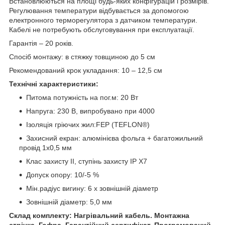
Встановлюються на площі будь-яких конфігурацій і розмірів.
Регулювання температури відбувається за допомогою
електронного терморегулятора з датчиком температури.
Кабелі не потребують обслуговування при експлуатації.
Гарантія – 20 років.
Спосіб монтажу: в стяжку товщиною до 5 см
Рекомендований крок укладання: 10 – 12,5 см
Технічні характеристики:
Питома потужність на пог.м: 20 Вт
Напруга: 230 В, випробувано при 4000
Ізоляція гріючих жил:FEP (TEFLON®)
Захисний екран: алюмінієва фольга + багатожильний
провід 1х0,5 мм
Клас захисту II, ступінь захисту IP X7
Допуск опору: 10/-5 %
Мін.радіус вигину: 6 х зовнішній діаметр
Зовнішній діаметр: 5,0 мм
Склад комплекту: Нагрівальний кабель.
Монтажна
стрічка.
Гофра. Гарантійний сертифікат. Програмований