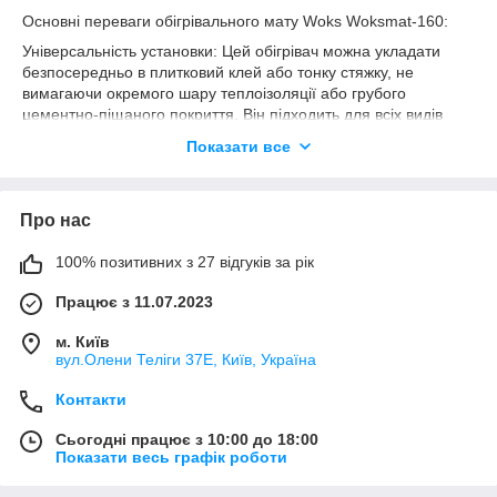
Основні переваги обігрівального мату Woks Woksmat-160:
Універсальність установки: Цей обігрівач можна укладати
безпосередньо в плитковий клей або тонку стяжку, не
вимагаючи окремого шару теплоізоляції або грубого
цементно-піщаного покриття. Він підходить для всіх видів
покриття для підлоги, включаючи декоративний камінь,
Показати все
плитку, кахель, мармур і може використовуватися на площах,
де обмежений висотний резерв.
Захист від електромагнітного поля: Матеріал обігрівального
Про нас
мату фактично не створює шкідливого електромагнітного
поля завдяки 100% покриття кабелю алюмінієвою фольгою
100% позитивних з 27 відгуків за рік
або екраном.
Надійність та довговічність: Внутрішній шар ізоляції з
Працює з 11.07.2023
еластомеру та зовнішня оболонка із безсвинцевого
м. Київ
пластикату надійно захищають кабель для обігріву від
вул.Олени Теліги 37Е, Київ, Україна
зовнішніх впливів, забезпечуючи тривалий термін служби.
Підходить для житлових приміщень: Цей обігрівальний мат
Контакти
ідеально підходить для використання в житлових
приміщеннях, завдяки захисному алюмінієвому екрану він
Сьогодні працює з 10:00 до 18:00
надійно захищений від електромагнітного випромінювання.
Показати весь графік роботи
Сертифікована якість: Усі матеріали виготовлені з