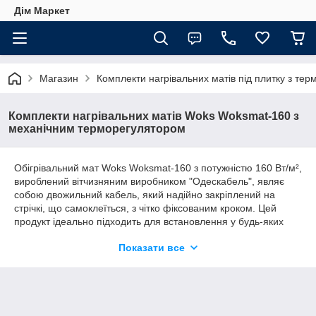
Дім Маркет
Магазин
Комплекти нагрівальних матів під плитку з те
Комплекти нагрівальних матів Woks Woksmat-160 з
механічним терморегулятором
Обігрівальний мат Woks Woksmat-160 з потужністю 160 Вт/м²,
вироблений вітчизняним виробником "Одескабель", являє
собою двожильний кабель, який надійно закріплений на
стрічкі, що самоклеїться, з чітко фіксованим кроком. Цей
продукт ідеально підходить для встановлення у будь-яких
приміщеннях, включаючи ті, що мають нестандартну форму.
Показати все
Липка сітка може бути легко розрізана, не завдаючи шкоди
самому кабелю для обігріву.